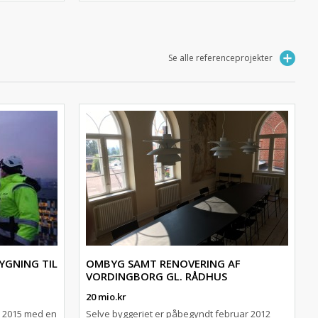
Se alle referenceprojekter
YGNING TIL
OMBYG SAMT RENOVERING AF
VORDINGBORG GL. RÅDHUS
20 mio.kr
j 2015 med en
Selve byggeriet er påbegyndt februar 2012