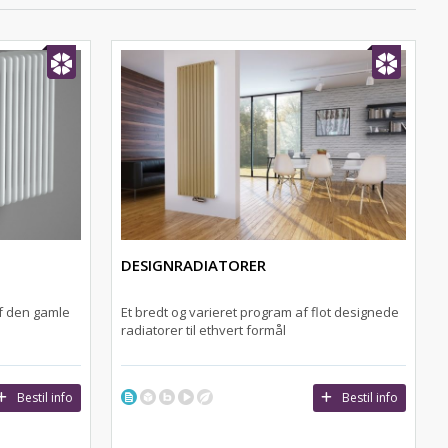
DESIGNRADIATORER
f den gamle
Et bredt og varieret program af flot designede
radiatorer til ethvert formål
Bestil info
Bestil info