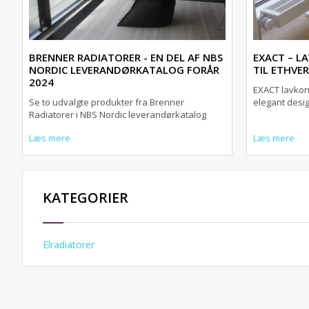
BRENNER RADIATORER - EN DEL AF NBS
EXACT – L
NORDIC LEVERANDØRKATALOG FORÅR
TIL ETHVE
2024
EXACT lavkonv
Se to udvalgte produkter fra Brenner
elegant desi
Radiatorer i NBS Nordic leverandørkatalog
Læs mere
Læs mere
KATEGORIER
Elradiatorer