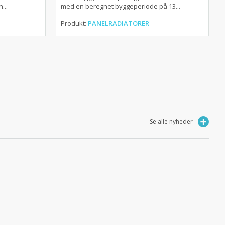
...
med en beregnet byggeperiode på 13...
Produkt:
PANELRADIATORER
Se alle nyheder