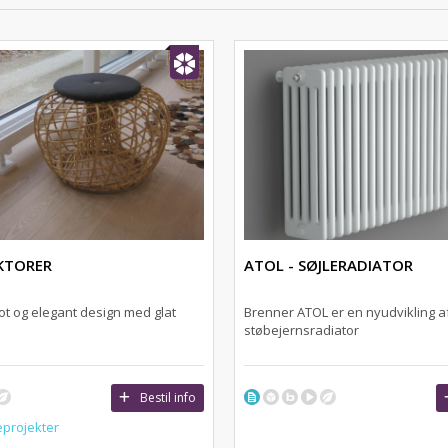
KTORER
ATOL - SØJLERADIATOR
flot og elegant design med glat
Brenner ATOL er en nyudvikling a
støbejernsradiator
Bestil info
projekter