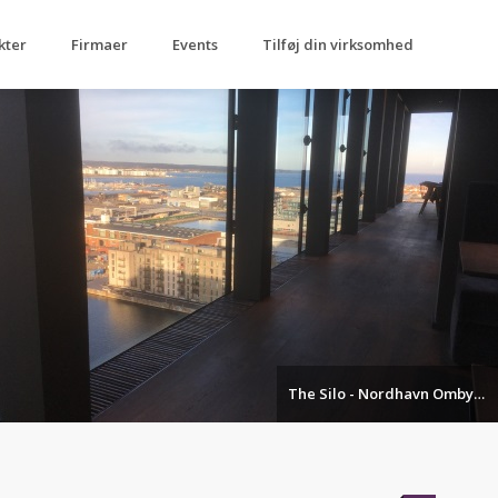
kter
Firmaer
Events
Tilføj din virksomhed
The Silo - Nordhavn Ombygning til boliger