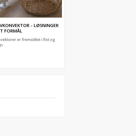
AVKONVEKTOR - LØSNINGER
RT FORMÅL
ektorer er fremstillet i flot og
gn