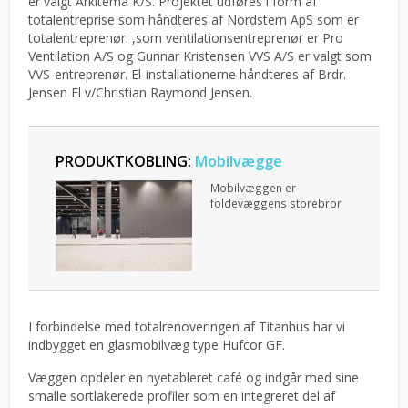
er valgt Arkitema K/S.
Projektet udføres i form af
totalentreprise som håndteres af Nordstern ApS som er
totalentreprenør. ,som ventilationsentreprenør er Pro
Ventilation A/S og Gunnar Kristensen VVS A/S er valgt som
VVS-entreprenør. El-installationerne håndteres af Brdr.
Jensen El v/Christian Raymond Jensen.
PRODUKTKOBLING:
Mobilvægge
Mobilvæggen er
foldevæggens storebror
I forbindelse med totalrenoveringen af Titanhus har vi
indbygget en glasmobilvæg type Hufcor GF.
Væggen opdeler en nyetableret café og indgår med sine
smalle sortlakerede profiler som en integreret del af