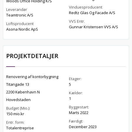
Woods Office Holding K/S
Vinduesproducent
Leverandør
Redtz Glas Og Facade A/S
Teamtronic A/S
VVS Entr.
Loftsproducent
Gunnar Kristensen VVS A/S
Asona Nordic ApS
PROJEKTDETALJER
Renovering af kontorbygning
Etager:
Titangade 13
5
2200 København N
Kælder:
1
Hovedstaden
Byggestart:
Budget (Mio.):
Marts 2022
150 mio.kr
Færdigt:
Entr. form:
December 2023
Totalentreprise