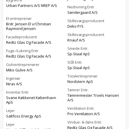
Bygherre
Urban Partners A/S NREP A/S
Nedrivning Entr.
Søndergaard A/S
El-entreprenør
Skillevægsproducent
Brdr. Jensen El v/Christian
Deko P/S
Raymond Jensen
Skillevægsproducent
Facadeproducent
Knauf A/S
Redtz Glas Og Facade A/S
Smede Entr.
Fuge-/Lukning Entr.
Sp-Staal ApS
Redtz Glas Og Facade A/S
Stål Entr.
Gulventreprenører
Sp-Staal ApS
Miko Gulve A/S
Totalentreprenør
Ingeniør
Nordstern ApS
Niras A/S
Tømrer Entr.
Inventar Entr.
Tømrermester Troels Hansen
Svane Køkkenet København
A/S
ApS
Ventilation Entr.
Lejer
Pro Ventilation A/S
Saltfoss Energy ApS
Vindue- & døre Entr.
Lejer
Redtz Glas Og Facade A/S