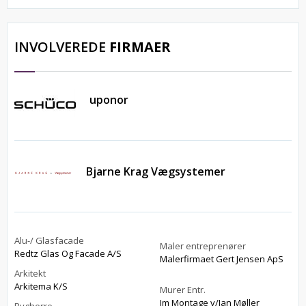
INVOLVEREDE
FIRMAER
uponor
Bjarne Krag Vægsystemer
Alu-/ Glasfacade
Maler entreprenører
Redtz Glas Og Facade A/S
Malerfirmaet Gert Jensen ApS
Arkitekt
Arkitema K/S
Murer Entr.
Jm Montage v/Jan Møller