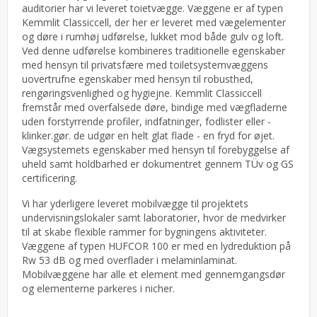
auditorier har vi leveret toietvægge. Væggene er af typen
Kemmlit Classiccell, der her er leveret med vægelementer
og døre i rumhøj udførelse, lukket mod både gulv og loft.
Ved denne udførelse kombineres traditionelle egenskaber
med hensyn til privatsfære med toiletsystemvæggens
uovertrufne egenskaber med hensyn til robusthed,
rengøringsvenlighed og hygiejne. Kemmlit Classiccell
fremstår med overfalsede døre, bindige med vægfladerne
uden forstyrrende profiler, indfatninger, fodlister eller -
klinker.gør. de udgør en helt glat flade - en fryd for øjet.
Vægsystemets egenskaber med hensyn til forebyggelse af
uheld samt holdbarhed er dokumentret gennem TÜv og GS
certificering.
Vi har yderligere leveret mobilvægge til projektets
undervisningslokaler samt laboratorier, hvor de medvirker
til at skabe flexible rammer for bygningens aktiviteter.
Væggene af typen HUFCOR 100 er med en lydreduktion på
Rw 53 dB og med overflader i melaminlaminat.
Mobilvæggene har alle et element med gennemgangsdør
og elementerne parkeres i nicher.