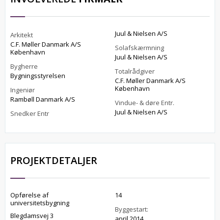
Juul & Nielsen A/S
Arkitekt
C.F. Møller Danmark A/S
Solafskærmning
København
Juul & Nielsen A/S
Bygherre
Totalrådgiver
Bygningsstyrelsen
C.F. Møller Danmark A/S
København
Ingeniør
Rambøll Danmark A/S
Vindue- & døre Entr.
Juul & Nielsen A/S
Snedker Entr
PROJEKTDETALJER
Opførelse af
14
universitetsbygning
Byggestart:
Blegdamsvej 3
april 2014