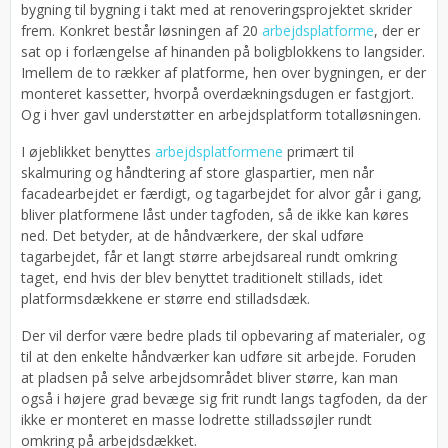
bygning til bygning i takt med at renoveringsprojektet skrider
frem. Konkret består løsningen af 20
arbejdsplatforme
, der er
sat op i forlængelse af hinanden på boligblokkens to langsider.
Imellem de to rækker af platforme, hen over bygningen, er der
monteret kassetter, hvorpå overdækningsdugen er fastgjort.
Og i hver gavl understøtter en arbejdsplatform totalløsningen.
I øjeblikket benyttes
arbejdsplatformene
primært til
skalmuring og håndtering af store glaspartier, men når
facadearbejdet er færdigt, og tagarbejdet for alvor går i gang,
bliver platformene låst under tagfoden, så de ikke kan køres
ned. Det betyder, at de håndværkere, der skal udføre
tagarbejdet, får et langt større arbejdsareal rundt omkring
taget, end hvis der blev benyttet traditionelt stillads, idet
platformsdækkene er større end stilladsdæk.
Der vil derfor være bedre plads til opbevaring af materialer, og
til at den enkelte håndværker kan udføre sit arbejde. Foruden
at pladsen på selve arbejdsområdet bliver større, kan man
også i højere grad bevæge sig frit rundt langs tagfoden, da der
ikke er monteret en masse lodrette stilladssøjler rundt
omkring på arbejdsdækket.