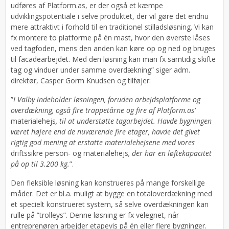
udføres af Platform.as, er der også et kæmpe
udviklingspotentiale i selve produktet, der vil gøre det endnu
mere attraktivt i forhold til en traditionel stilladsløsning. Vi kan
fx montere to platforme på én mast, hvor den øverste låses
ved tagfoden, mens den anden kan køre op og ned og bruges
til facadearbejdet. Med den løsning kan man fx samtidig skifte
tag og vinduer under samme overdækning” siger adm.
direktør, Casper Gorm Knudsen og tilføjer:
”
I Valby indeholder løsningen, foruden arbejdsplatforme og
overdækning, også fire trappetårne og fire af Platform.as’
materialehejs
, til at understøtte tagarbejdet. Havde bygningen
været højere end de nuværende fire etager, havde det givet
rigtig god mening at erstatte materialehejsene med vores
driftssikre person- og materialehejs
, der har en løftekapacitet
på op til 3.200 kg.
”.
Den fleksible løsning kan konstrueres på mange forskellige
måder. Det er bl.a. muligt at bygge en totaloverdækning med
et specielt konstrueret system, så selve overdækningen kan
rulle på ”trolleys”. Denne løsning er fx velegnet, når
entreprenøren arbejder etapevis på én eller flere bygninger.