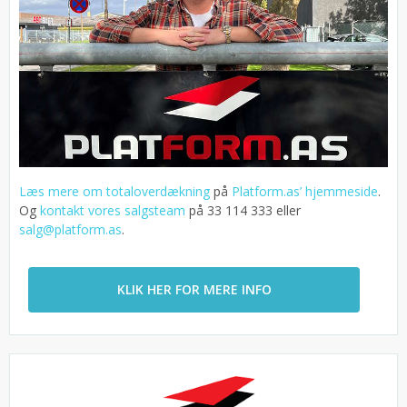
Læs mere om totaloverdækning
på
Platform.as’ hjemmeside
.
Og
kontakt vores salgsteam
på 33 114 333 eller
salg@platform.as
.
KLIK HER FOR MERE INFO