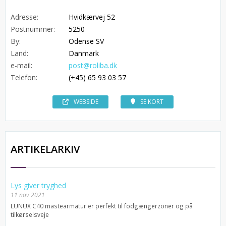
Adresse:
Hvidkærvej 52
Postnummer:
5250
By:
Odense SV
Land:
Danmark
e-mail:
post@roliba.dk
Telefon:
(+45) 65 93 03 57
WEBSIDE
SE KORT
ARTIKELARKIV
Lys giver tryghed
11 nov 2021
LUNUX C40 mastearmatur er perfekt til fodgængerzoner og på
tilkørselsveje