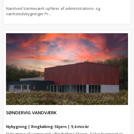
Næstved Varmeværk opfører af administrations- og
værkstedsbygninger Pr...
SØNDERVIG VANDVÆRK
Nybygning | Ringkøbing-Skjern | 9,4 mio.kr
Nybygning af varmeværk i Ringkøbing-Skjern . Selve byggeriet er