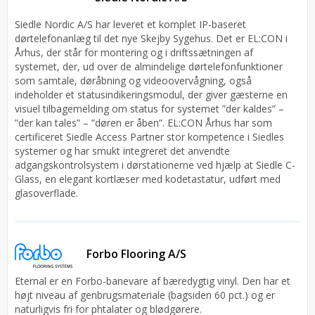
Siedle Nordic A/S har leveret et komplet IP-baseret
dørtelefonanlæg til det nye Skejby Sygehus. Det er EL:CON i
Århus, der står for montering og i driftssætningen af
systemet, der, ud over de almindelige dørtelefonfunktioner
som samtale, døråbning og videoovervågning, også
indeholder et statusindikeringsmodul, der giver gæsterne en
visuel tilbagemelding om status for systemet ”der kaldes” –
”der kan tales” – ”døren er åben”. EL:CON Århus har som
certificeret Siedle Access Partner stor kompetence i Siedles
systemer og har smukt integreret det anvendte
adgangskontrolsystem i dørstationerne ved hjælp at Siedle C-
Glass, en elegant kortlæser med kodetastatur, udført med
glasoverflade.
Forbo Flooring A/S
Eternal er en Forbo-banevare af bæredygtig vinyl. Den har et
højt niveau af genbrugsmateriale (bagsiden 60 pct.) og er
naturligvis fri for phtalater og blødgørere.