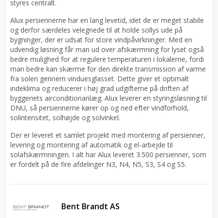
styres centralt.
Alux persiennerne har en lang levetid, idet de er meget stabile
og derfor særdeles velegnede til at holde sollys ude på
bygninger, der er udsat for store vindpåvirkninger. Med en
udvendig løsning får man ud over afskærmning for lyset også
bedre mulighed for at regulere temperaturen i lokalerne, fordi
man bedre kan skærme for den direkte transmission af varme
fra solen gennem vinduesglasset. Dette giver et optimalt
indeklima og reducerer i høj grad udgifterne på driften af
byggeriets airconditionanlæg. Alux leverer en styringsløsning til
DNU, så persiennerne kører op og ned efter vindforhold,
solintensitet, solhøjde og solvinkel.
Der er leveret et samlet projekt med montering af persienner,
levering og montering af automatik og el-arbejde til
solafskærmningen. I alt har Alux leveret 3.500 persienner, som
er fordelt på de fire afdelinger N3, N4, N5, S3, S4 og S5.
Bent Brandt AS