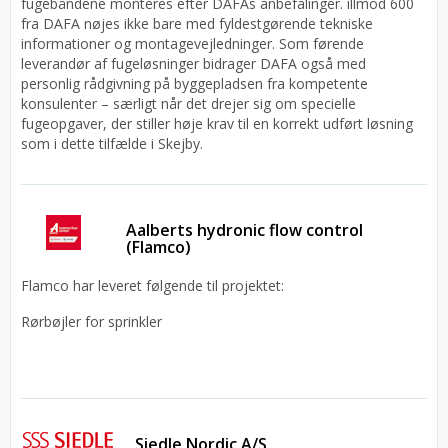
fugebåndene monteres efter DAFAs anbefalinger. illmod 600
fra DAFA nøjes ikke bare med fyldestgørende tekniske
informationer og montagevejledninger. Som førende
leverandør af fugeløsninger bidrager DAFA også med
personlig rådgivning på byggepladsen fra kompetente
konsulenter – særligt når det drejer sig om specielle
fugeopgaver, der stiller høje krav til en korrekt udført løsning
som i dette tilfælde i Skejby.
Aalberts hydronic flow control
(Flamco)
Flamco har leveret følgende til projektet:
Rørbøjler for sprinkler
Siedle Nordic A/S