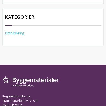
KATEGORIER
Brandsikring
Byggematerialer.dk
Stationsparken 25, 2. sal
2600 Glostrup