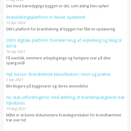
Det mest bæredygtige byggeri er det, som aldrig blev opført
Brandsikringsplatform er blevet opdateret
12 Apr 2022
DBI’s platform for brandsikring af byggeri har fået en opdatering
DBI’s digitale platform forenkler brug af vejledning og bilag til
BR18
16 sep 2021
Få overblik, nemmere arbejdsgange og hurtigere svar på dine
spørgsmål
Nyt kursus: Brandteknisk klassifikation i teori og praksis
2 sep 2021
Bliv klogere på byggevarer og deres anvendelse
Nu skal udfordringerne med ældning af brandimprægneret træ
håndteres
19 Aug 2021
Målet er at kunne dokumentere brandegenskaber for brandhæmmet
træ over tid