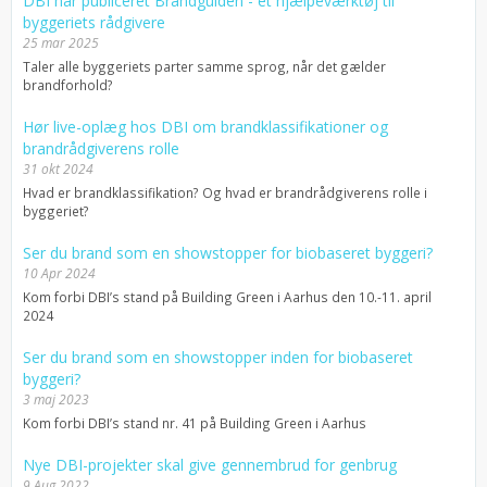
DBI har publiceret Brandguiden - et hjælpeværktøj til
byggeriets rådgivere
25 mar 2025
Taler alle byggeriets parter samme sprog, når det gælder
brandforhold?
Hør live-oplæg hos DBI om brandklassifikationer og
brandrådgiverens rolle
31 okt 2024
Hvad er brandklassifikation? Og hvad er brandrådgiverens rolle i
byggeriet?
Ser du brand som en showstopper for biobaseret byggeri?
10 Apr 2024
Kom forbi DBI’s stand på Building Green i Aarhus den 10.-11. april
2024
Ser du brand som en showstopper inden for biobaseret
byggeri?
3 maj 2023
Kom forbi DBI’s stand nr. 41 på Building Green i Aarhus
Nye DBI-projekter skal give gennembrud for genbrug
9 Aug 2022