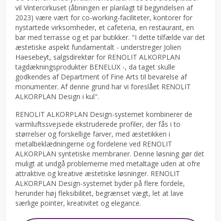
vil Vintercirkuset (åbningen er planlagt til begyndelsen af
2023) være vært for co-working-faciliteter, kontorer for
nystartede virksomheder, et cafeteria, en restaurant, en
bar med terrasse og et par butikker. "I dette tilfælde var det
æstetiske aspekt fundamentalt - understreger Jolien
Haesebeyt, salgsdirektør for RENOLIT ALKORPLAN
tagdækningsprodukter BENELUX -, da taget skulle
godkendes af Department of Fine Arts til bevarelse af
monumenter. Af denne grund har vi foreslået RENOLIT
ALKORPLAN Design i kul".
RENOLIT ALKORPLAN Design-systemet kombinerer de
varmluftssvejsede ekstruderede profiler, der fås i to
størrelser og forskellige farver, med æstetikken i
metalbeklædningerne og fordelene ved RENOLIT
ALKORPLAN syntetiske membraner. Denne løsning gør det
muligt at undgå problemerne med metaltage uden at ofre
attraktive og kreative æstetiske løsninger. RENOLIT
ALKORPLAN Design-systemet byder på flere fordele,
herunder høj fleksibilitet, begrænset vægt, let at lave
særlige pointer, kreativitet og elegance.