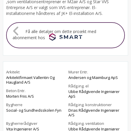
,som ventilationsentreprenør er M2air A/S og Star VVS
Entreprise A/S er valgt som VVS-entreprenør. El-
installationerne håndteres af JK+ El-installation A/S.
Få alle detaljer om dette projekt med
abonnement hos
Arkitekt
Murer Entr.
Arkitektfirmaet Vallentin Og
Andersen og Maimburg ApS
Haugland A/S
Rådg.ing. el
Beton Entr.
Ubbe Rådgivende Ingeniører
Morten Friis A/S
ApS
Bygherre
Rådg.ing. konstruktioner
Social- og Sundhedsskolen Fyn
Drias Rådgivende Ingeniører
A/S
Bygherrerådgiver
Rådg.ing. ventilation
Vita Ingeniører A/S
Ubbe Rådgivende Ingeniører