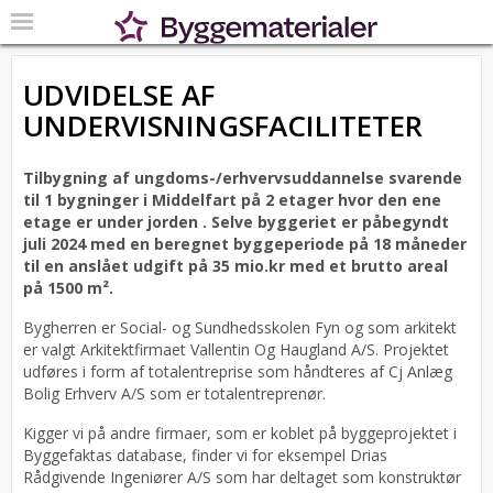
UDVIDELSE AF
UNDERVISNINGSFACILITETER
Tilbygning af ungdoms-/erhvervsuddannelse svarende
til 1 bygninger i Middelfart på 2 etager hvor den ene
etage er under jorden .
Selve byggeriet er påbegyndt
juli 2024 med en beregnet byggeperiode på 18 måneder
til en anslået udgift på 35 mio.kr med et brutto areal
på 1500 m².
Bygherren er Social- og Sundhedsskolen Fyn og som arkitekt
er valgt Arkitektfirmaet Vallentin Og Haugland A/S.
Projektet
udføres i form af totalentreprise som håndteres af Cj Anlæg
Bolig Erhverv A/S som er totalentreprenør.
Kigger vi på andre firmaer, som er koblet på byggeprojektet i
Byggefaktas database, finder vi for eksempel Drias
Rådgivende Ingeniører A/S som har deltaget som konstruktør