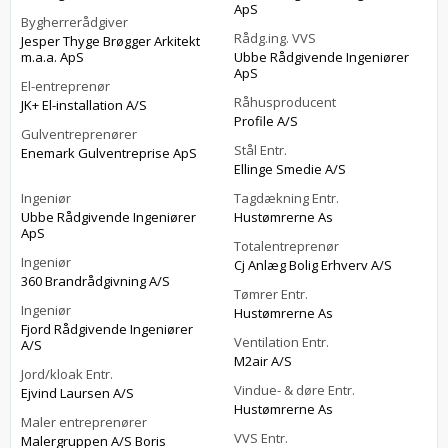
ApS
Bygherrerådgiver
Rådg.ing. VVS
Jesper Thyge Brøgger Arkitekt
m.a.a. ApS
Ubbe Rådgivende Ingeniører
ApS
El-entreprenør
Råhusproducent
JK+ El-installation A/S
Profile A/S
Gulventreprenører
Stål Entr.
Enemark Gulventreprise ApS
Ellinge Smedie A/S
Ingeniør
Tagdækning Entr.
Ubbe Rådgivende Ingeniører
Hustømrerne As
ApS
Totalentreprenør
Ingeniør
Cj Anlæg Bolig Erhverv A/S
360 Brandrådgivning A/S
Tømrer Entr.
Ingeniør
Hustømrerne As
Fjord Rådgivende Ingeniører
Ventilation Entr.
A/S
M2air A/S
Jord/kloak Entr.
Vindue- & døre Entr.
Ejvind Laursen A/S
Hustømrerne As
Maler entreprenører
VVS Entr.
Malergruppen A/S Boris