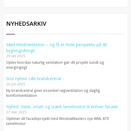
NYHEDSARKIV
Mød WindowMaster – og få et friskt perspektiv på dit
bygningsdesign
29 okt 2025
Oplev hvordan naturlig ventilation gør dit projekt sundt og
energirigtigt
Stor nyhed. Lille brandcentral
26 jun 2025
Ny brandcentral giver essentiel røgventilation og daglig
komfortventilation
Nyhed: Slank, smart og stærk lamelmotor til enhver facade
27 mar 2025
Optimer dit facadeprojekt med WindowMasters nye WML 870
lamelmotor