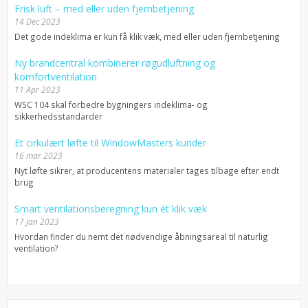
Frisk luft – med eller uden fjernbetjening
14 Dec 2023
Det gode indeklima er kun få klik væk, med eller uden fjernbetjening
Ny brandcentral kombinerer røgudluftning og
komfortventilation
11 Apr 2023
WSC 104 skal forbedre bygningers indeklima- og
sikkerhedsstandarder
Et cirkulært løfte til WindowMasters kunder
16 mar 2023
Nyt løfte sikrer, at producentens materialer tages tilbage efter endt
brug
Smart ventilationsberegning kun ét klik væk
17 jan 2023
Hvordan finder du nemt det nødvendige åbningsareal til naturlig
ventilation?