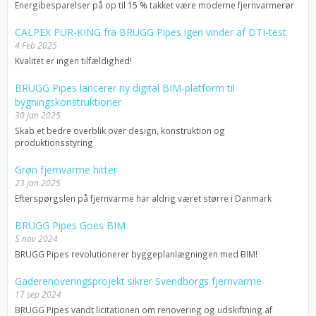
Energibesparelser på op til 15 % takket være moderne fjernvarmerør
CALPEX PUR-KING fra BRUGG Pipes igen vinder af DTI-test
4 Feb 2025
Kvalitet er ingen tilfældighed!
BRUGG Pipes lancerer ny digital BIM-platform til
bygningskonstruktioner
30 jan 2025
Skab et bedre overblik over design, konstruktion og
produktionsstyring
Grøn fjernvarme hitter
23 jan 2025
Efterspørgslen på fjernvarme har aldrig været større i Danmark
BRUGG Pipes Goes BIM
5 nov 2024
BRUGG Pipes revolutionerer byggeplanlægningen med BIM!
Gaderenoveringsprojekt sikrer Svendborgs fjernvarme
17 sep 2024
BRUGG Pipes vandt licitationen om renovering og udskiftning af