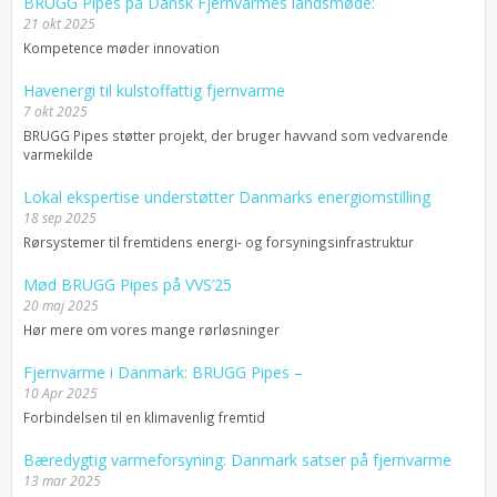
BRUGG Pipes på Dansk Fjernvarmes landsmøde:
21 okt 2025
Kompetence møder innovation
Havenergi til kulstoffattig fjernvarme
7 okt 2025
BRUGG Pipes støtter projekt, der bruger havvand som vedvarende
varmekilde
Lokal ekspertise understøtter Danmarks energiomstilling
18 sep 2025
Rørsystemer til fremtidens energi- og forsyningsinfrastruktur
Mød BRUGG Pipes på VVS’25
20 maj 2025
Hør mere om vores mange rørløsninger
Fjernvarme i Danmark: BRUGG Pipes –
10 Apr 2025
Forbindelsen til en klimavenlig fremtid
Bæredygtig varmeforsyning: Danmark satser på fjernvarme
13 mar 2025