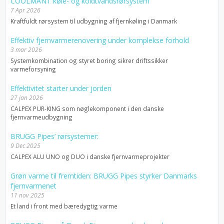
COOLMANT køle- og koldtvandsrørsystem
7 Apr 2026
Kraftfuldt rørsystem til udbygning af fjernkøling i Danmark
Effektiv fjernvarmerenovering under komplekse forhold
3 mar 2026
Systemkombination og styret boring sikrer driftssikker
varmeforsyning
Effektivitet starter under jorden
27 jan 2026
CALPEX PUR-KING som nøglekomponent i den danske
fjernvarmeudbygning
BRUGG Pipes’ rørsystemer:
9 Dec 2025
CALPEX ALU UNO og DUO i danske fjernvarmeprojekter
Grøn varme til fremtiden: BRUGG Pipes styrker Danmarks
fjernvarmenet
11 nov 2025
Et land i front med bæredygtig varme