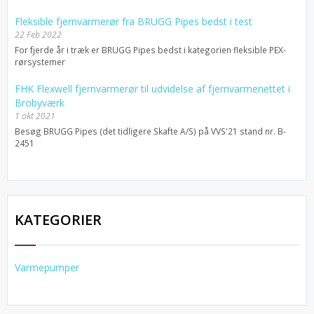
Fleksible fjernvarmerør fra BRUGG Pipes bedst i test
22 Feb 2022
For fjerde år i træk er BRUGG Pipes bedst i kategorien fleksible PEX-
rørsystemer
FHK Flexwell fjernvarmerør til udvidelse af fjernvarmenettet i
Brobyværk
1 okt 2021
Besøg BRUGG Pipes (det tidligere Skafte A/S) på VVS'21 stand nr. B-
2451
KATEGORIER
Varmepumper