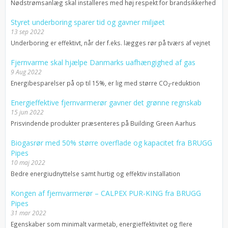
Nødstrømsanlæg skal installeres med høj respekt for brandsikkerhed
Styret underboring sparer tid og gavner miljøet
13 sep 2022
Underboring er effektivt, når der f.eks. lægges rør på tværs af vejnet
Fjernvarme skal hjælpe Danmarks uafhængighed af gas
9 Aug 2022
Energibesparelser på op til 15%, er lig med større CO₂-reduktion
Energieffektive fjernvarmerør gavner det grønne regnskab
15 jun 2022
Prisvindende produkter præsenteres på Building Green Aarhus
Biogasrør med 50% større overflade og kapacitet fra BRUGG
Pipes
10 maj 2022
Bedre energiudnyttelse samt hurtig og effektiv installation
Kongen af fjernvarmerør – CALPEX PUR-KING fra BRUGG
Pipes
31 mar 2022
Egenskaber som minimalt varmetab, energieffektivitet og flere