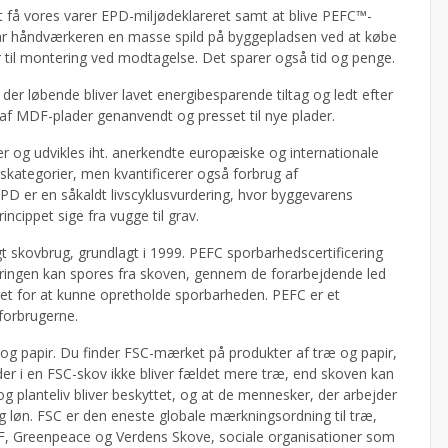
t få vores varer EPD-miljødeklareret samt at blive PEFC™-
går håndværkeren en masse spild på byggepladsen ved at købe
r til montering ved modtagelse. Det sparer også tid og penge.
er løbende bliver lavet energibesparende tiltag og ledt efter
r af MDF-plader genanvendt og presset til nye plader.
g udvikles iht. anerkendte europæiske og internationale
kategorier, men kvantificerer også forbrug af
PD er en såkaldt livscyklusvurdering, hvor byggevarens
incippet sige fra vugge til grav.
t skovbrug, grundlagt i 1999. PEFC sporbarhedscertificering
ceringen kan spores fra skoven, gennem de forarbejdende led
eret for at kunne opretholde sporbarheden. PEFC er et
forbrugerne.
 og papir. Du finder FSC-mærket på produkter af træ og papir,
er i en FSC-skov ikke bliver fældet mere træ, end skoven kan
og planteliv bliver beskyttet, og at de mennesker, der arbejder
g løn. FSC er den eneste globale mærkningsordning til træ,
F, Greenpeace og Verdens Skove, sociale organisationer som