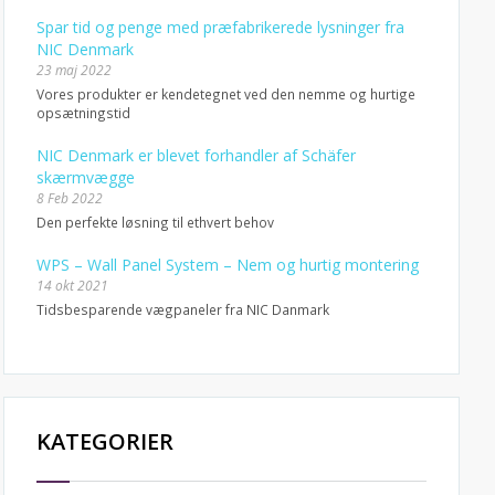
Spar tid og penge med præfabrikerede lysninger fra
NIC Denmark
23 maj 2022
Vores produkter er kendetegnet ved den nemme og hurtige
opsætningstid
NIC Denmark er blevet forhandler af Schäfer
skærmvægge
8 Feb 2022
Den perfekte løsning til ethvert behov
WPS – Wall Panel System – Nem og hurtig montering
14 okt 2021
Tidsbesparende vægpaneler fra NIC Danmark
KATEGORIER