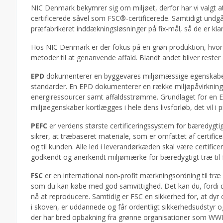
NIC Denmark bekymrer sig om miljøet, derfor har vi valgt a
certificerede såvel som FSC®-certificerede. Samtidigt und
præfabrikeret inddækningsløsninger på fix-mål, så de er kla
Hos NIC Denmark er der fokus på en grøn produktion, hvor d
metoder til at genanvende affald. Blandt andet bliver reste
EPD
dokumenterer en byggevares miljømæssige egenskaber o
standarder. En EPD dokumenterer en række miljøpåvirknings
energiressourcer samt affaldsstrømme. Grundlaget for en E
miljøegenskaber kortlægges i hele dens livsforløb, det vil i pr
PEFC
er verdens største certificeringssystem for bæredygtig
sikrer, at træbaseret materiale, som er omfattet af certifi
og til kunden. Alle led i leverandørkæden skal være certific
godkendt og anerkendt miljømærke for bæredygtigt træ til 
FSC
er en international non-profit mærkningsordning til træ
som du kan købe med god samvittighed. Det kan du, fordi d
nå at reproducere. Samtidig er FSC en sikkerhed for, at dyr 
i skoven, er uddannede og får ordentligt sikkerhedsudstyr o
der har bred opbakning fra grønne organisationer som WW