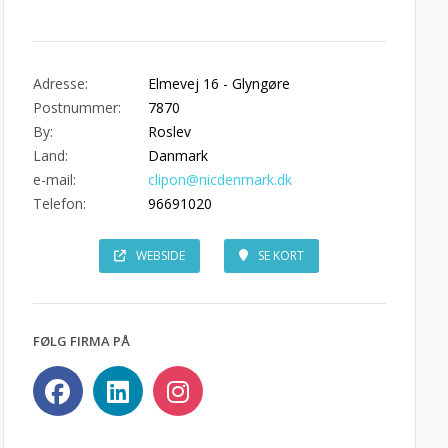
Adresse:
Elmevej 16 - Glyngøre
Postnummer:
7870
By:
Roslev
Land:
Danmark
e-mail:
clipon@nicdenmark.dk
Telefon:
96691020
WEBSIDE
SE KORT
FØLG FIRMA PÅ