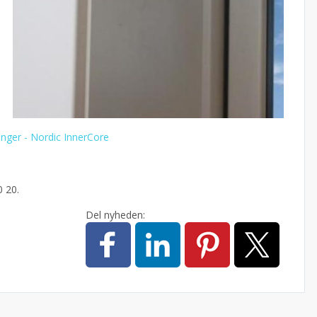
ringer - Nordic InnerCore
 10 20.
Del nyheden: