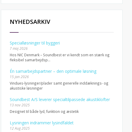
NYHEDSARKIV
Specialløsninger til byggeri
7 maj 2026
Hos NIC Denmark – Soundbest er vi kendt som en stærk og
fleksibel samarbejdsp...
Én samarbejdspartner – den optimale løsning
15 jan 2026
Vindues-lysninger/plader samt generelle inddæknings- og
akustiske løsninger
Soundbest A/S leverer specialtilpassede akustiklofter
13 nov 2025
Designet til både lyd, funktion og æstetik
Lysningen indrammer lysindfaldet
12 Aug 2025