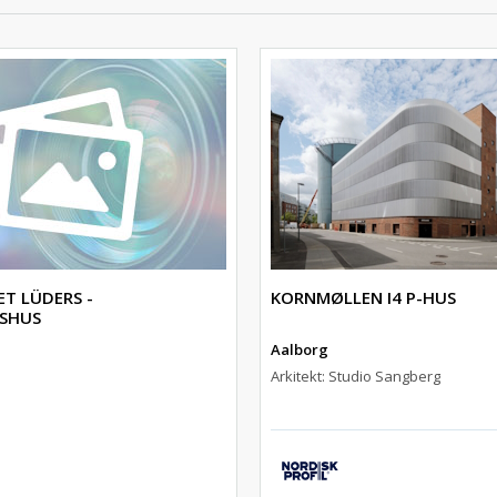
T LÜDERS -
KORNMØLLEN I4 P-HUS
GSHUS
Aalborg
Arkitekt: Studio Sangberg