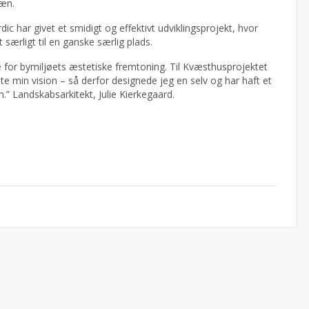
ræn.
 har givet et smidigt og effektivt udviklingsprojekt, hvor
 særligt til en ganske særlig plads.
le for bymiljøets æstetiske fremtoning. Til Kvæsthusprojektet
e min vision – så derfor designede jeg en selv og har haft et
” Landskabsarkitekt, Julie Kierkegaard.