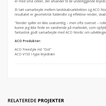
er med små cirkler, der afvander til de underliggende linjed
Et tæt samarbejde mellem landskabsarkitekten og ACO Nordic
resultatet er geometrisk fuldendte og effektive render, skabt
”Render spiller en ikke uvæsentlig – men ofte overset – rol
kunne jeg ikke finde en vandrende på markedet, som opfyldt
fantastisk godt samarbejde med ACO Nordic om udviklingen.
ACO Produkter:
ACO Freestyle rist ”Dot”
ACO V150 I-type linjedræn
RELATEREDE
PROJEKTER