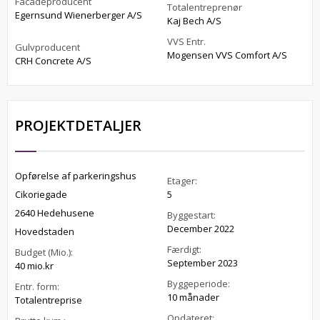
Facadeproducent
Totalentreprenør
Egernsund Wienerberger A/S
Kaj Bech A/S
VVS Entr.
Gulvproducent
Mogensen VVS Comfort A/S
CRH Concrete A/S
PROJEKTDETALJER
Opførelse af parkeringshus
Etager:
Cikoriegade
5
2640 Hedehusene
Byggestart:
December 2022
Hovedstaden
Færdigt:
Budget (Mio.):
September 2023
40 mio.kr
Byggeperiode:
Entr. form:
10 månader
Totalentreprise
Opdateret: