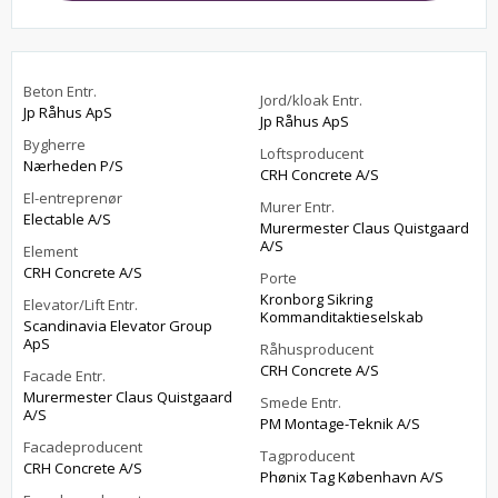
Beton Entr.
Jord/kloak Entr.
Jp Råhus ApS
Jp Råhus ApS
Bygherre
Loftsproducent
Nærheden P/S
CRH Concrete A/S
El-entreprenør
Murer Entr.
Electable A/S
Murermester Claus Quistgaard
A/S
Element
CRH Concrete A/S
Porte
Kronborg Sikring
Elevator/Lift Entr.
Kommanditaktieselskab
Scandinavia Elevator Group
ApS
Råhusproducent
CRH Concrete A/S
Facade Entr.
Murermester Claus Quistgaard
Smede Entr.
A/S
PM Montage-Teknik A/S
Facadeproducent
Tagproducent
CRH Concrete A/S
Phønix Tag København A/S