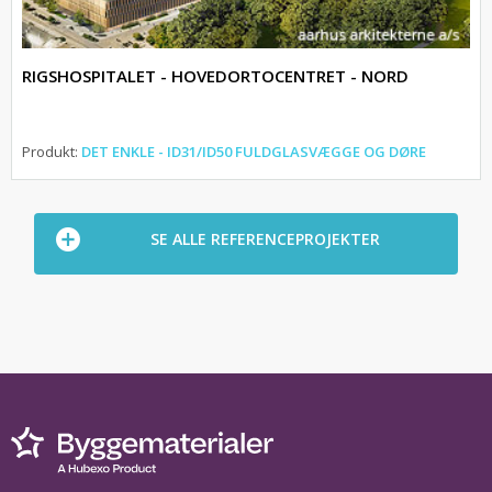
RIGSHOSPITALET - HOVEDORTOCENTRET - NORD
Produkt:
DET ENKLE - ID31/ID50 FULDGLASVÆGGE OG DØRE
SE ALLE REFERENCEPROJEKTER