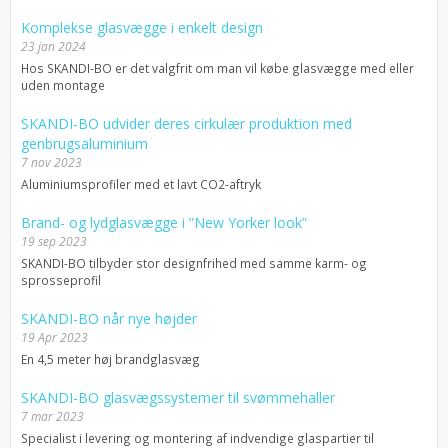
Komplekse glasvægge i enkelt design
23 jan 2024
Hos SKANDI-BO er det valgfrit om man vil købe glasvægge med eller
uden montage
SKANDI-BO udvider deres cirkulær produktion med
genbrugsaluminium
7 nov 2023
Aluminiumsprofiler med et lavt CO2-aftryk
Brand- og lydglasvægge i ”New Yorker look”
19 sep 2023
SKANDI-BO tilbyder stor designfrihed med samme karm- og
sprosseprofil
SKANDI-BO når nye højder
19 Apr 2023
En 4,5 meter høj brandglasvæg
SKANDI-BO glasvægssystemer til svømmehaller
7 mar 2023
Specialist i levering og montering af indvendige glaspartier til