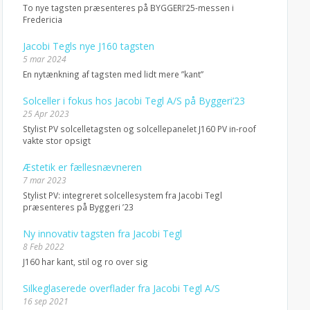
To nye tagsten præsenteres på BYGGERI’25-messen i
Fredericia
Jacobi Tegls nye J160 tagsten
5 mar 2024
En nytænkning af tagsten med lidt mere ”kant”
Solceller i fokus hos Jacobi Tegl A/S på Byggeri’23
25 Apr 2023
Stylist PV solcelletagsten og solcellepanelet J160 PV in-roof
vakte stor opsigt
Æstetik er fællesnævneren
7 mar 2023
Stylist PV: integreret solcellesystem fra Jacobi Tegl
præsenteres på Byggeri ’23
Ny innovativ tagsten fra Jacobi Tegl
8 Feb 2022
J160 har kant, stil og ro over sig
Silkeglaserede overflader fra Jacobi Tegl A/S
16 sep 2021