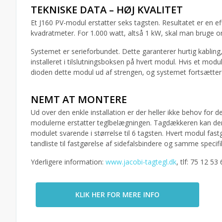
TEKNISKE DATA – HØJ KVALITET
Et J160 PV-modul erstatter seks tagsten. Resultatet er en effe
kvadratmeter. For 1.000 watt, altså 1 kW, skal man bruge 
Systemet er serieforbundet. Dette garanterer hurtig kablin
installeret i tilslutningsboksen på hvert modul. Hvis et modul
dioden dette modul ud af strengen, og systemet fortsætte
NEMT AT MONTERE
Ud over den enkle installation er der heller ikke behov for 
modulerne erstatter teglbelægningen. Tagdækkeren kan de
modulet svarende i størrelse til 6 tagsten. Hvert modul fa
tandliste til fastgørelse af sidefalsbindere og samme spec
Yderligere information:
www.jacobi-tagtegl.dk
, tlf: 75 12 53 
KLIK HER FOR MERE INFO