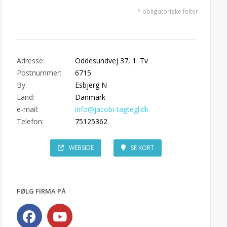
* obligatoriske felter
Adresse:
Oddesundvej 37, 1. Tv
Postnummer:
6715
By:
Esbjerg N
Land:
Danmark
e-mail:
info@jacobi-tagtegl.dk
Telefon:
75125362
WEBSIDE
SE KORT
FØLG FIRMA PÅ