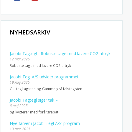
NYHEDSARKIV
Jacobi Tagtegl - Robuste tage med lavere CO2-aftryk
12 maj 2026
Robuste tage med lavere CO2-aftryk
Jacobi Tegl A/S udvider programmet
19 Aug 2025
Gul tegltagsten og Gammelgrå falstagsten
Jacobi Tagtegl siger tak –
6 maj 2025
og kvitterer med forårsrabat!
Nye farver i Jacobi Tegl A/S’ program
13 mar 2025