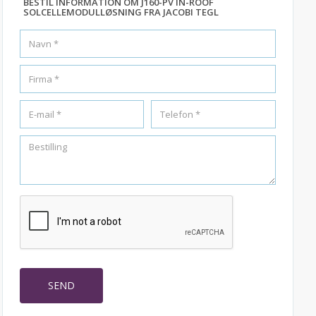
BESTIL INFORMATION OM J160-PV IN-ROOF
SOLCELLEMODULLØSNING FRA JACOBI TEGL