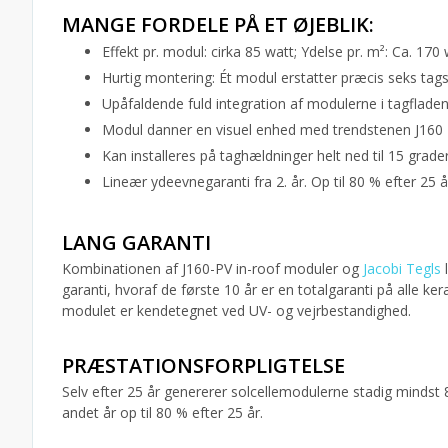
MANGE FORDELE PÅ ET ØJEBLIK:
Effekt pr. modul: cirka 85 watt; Ydelse pr. m²: Ca. 170
Hurtig montering: Ét modul erstatter præcis seks tag
Upåfaldende fuld integration af modulerne i tagflade
Modul danner en visuel enhed med trendstenen J160
Kan installeres på taghældninger helt ned til 15 grade
Lineær ydeevnegaranti fra 2. år. Op til 80 % efter 25 å
LANG GARANTI
Kombinationen af J160-PV in-roof moduler og
Jacobi Tegls
l
garanti, hvoraf de første 10 år er en totalgaranti på alle k
modulet er kendetegnet ved UV- og vejrbestandighed.
PRÆSTATIONSFORPLIGTELSE
Selv efter 25 år genererer solcellemodulerne stadig mindst 
andet år op til 80 % efter 25 år.