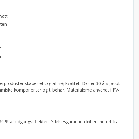
 watt
sten
n
r
r
erprodukter skaber et tag af høj kvalitet: Der er 30 års Jacobi
eramiske komponenter og tilbehør. Materialerne anvendt i PV-
80 % af udgangseffekten. Ydelsesgarantien løber lineært fra