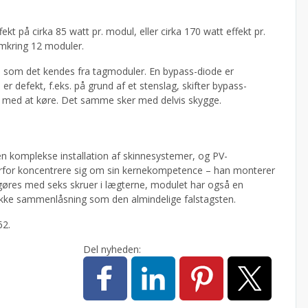
kt på cirka 85 watt pr. modul, eller cirka 170 watt effekt pr.
omkring 12 moduler.
g, som det kendes fra tagmoduler. En bypass-diode er
 er defekt, f.eks. på grund af et stenslag, skifter bypass-
r med at køre. Det samme sker med delvis skygge.
den komplekse installation af skinnesystemer, og PV-
rfor koncentrere sig om sin kernekompetence – han monterer
stgøres med seks skruer i lægterne, modulet har også en
ifikke sammenlåsning som den almindelige falstagsten.
62.
Del nyheden: