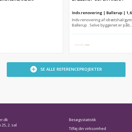
Indv.renovering | Ballerup | 1,6
Indv.renovering af idrætshal/gymn
Ballerup . Selve byggeriet er påb..
SE ALLE REFERENCEPROJEKTER
er.dk
Besøgsstatistik
25, 2. sal
Tilføj din virksomhed