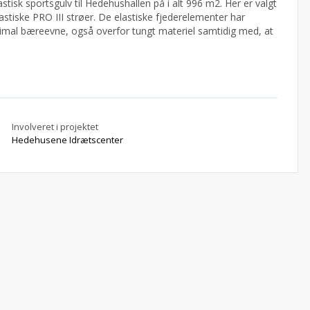
astisk sportsgulv til Hedehushallen på i alt 996 m2. Her er valgt
tiske PRO III strøer. De elastiske fjederelementer har
imal bæreevne, også overfor tungt materiel samtidig med, at
Involveret i projektet
Hedehusene Idrætscenter