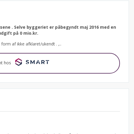
usene .
Selve byggeriet er påbegyndt maj 2016 med en
dgift på 0 mio.kr.
form af ikke afklaret/ukendt . ,..
nt hos