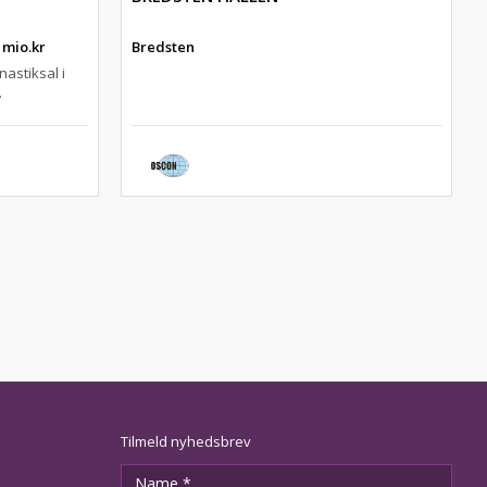
 mio.kr
Bredsten
astiksal i
.
Tilmeld nyhedsbrev