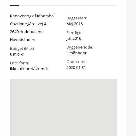
Renovering af idrætshal
Byggestart:
Charlottegårdsvej 4
Maj 2016
2640 Hedehusene
Færdigt:
Juli 2016
Hovedstaden
Byggeperiode:
Budget (Mio.):
3 månader
0 mio.kr
Opdateret:
Entr. form:
2020-01-31
Ikke afklaret/Ukendt