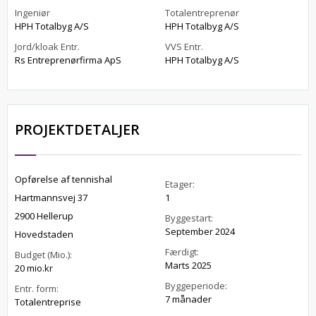
Ingeniør
Totalentreprenør
HPH Totalbyg A/S
HPH Totalbyg A/S
Jord/kloak Entr.
VVS Entr.
Rs Entreprenørfirma ApS
HPH Totalbyg A/S
PROJEKTDETALJER
Opførelse af tennishal
Etager:
Hartmannsvej 37
1
2900 Hellerup
Byggestart:
September 2024
Hovedstaden
Færdigt:
Budget (Mio.):
Marts 2025
20 mio.kr
Byggeperiode:
Entr. form:
7 månader
Totalentreprise