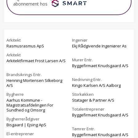
abonnement hos
Arkitekt
Ingeniør
Rasmusrasmus ApS
Ekj Rådgivende Ingeniører As
Arkitekt
Murer Entr.
Arkitektfirmaet Frost Larsen A/S
Byggefirmaet Knudsgaard A/S
Brandsikrings Entr.
Nedrivning Entr.
Henning Mortensen Silkeborg
A/S
Kingo Karlsen A/S Aalborg
Bygherre
Storkøkken
Aarhus Kommune -
Statager & Partner A/S
Magistratsafdelingen For
Totalentreprenør
Sundhed og Omsorg
Byggefirmaet Knudsgaard A/S
Bygherrerådgiver
Bisgaard | Ejsing ApS
Tømrer Entr.
El-entreprenør
Byggefirmaet Knudsgaard A/S