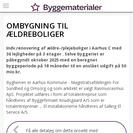
OMBYGNING TIL
ÆLDREBOLIGER
Indv.renovering af ældre-/plejeboliger i Aarhus C med
36 lejligheder på 3 etager .
Selve byggeriet er
påbegyndt oktober 2025 med en beregnet
byggeperiode på 18 måneder til en anslået udgift på 50
mio.kr.
Bygherren er Aarhus Kommune - Magistratsafdelingen For
Sundhed og Omsorg og som arkitekt er valgt Rasmusrasmus
ApS.
Projektet udføres i form af totalentreprise som
håndteres af Byggefirmaet Knudsgaard A/S som er
totalentreprenør. ,. El-installationerne håndteres af Salling El
Service A/S.
Få alle detaljer om dette projekt med