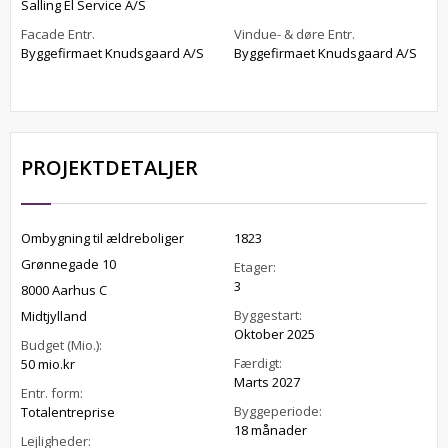
Salling El Service A/S
Facade Entr.
Vindue- & døre Entr.
Byggefirmaet Knudsgaard A/S
Byggefirmaet Knudsgaard A/S
PROJEKTDETALJER
Ombygning til ældreboliger
1823
Grønnegade 10
Etager:
3
8000 Aarhus C
Byggestart:
Midtjylland
Oktober 2025
Budget (Mio.):
Færdigt:
50 mio.kr
Marts 2027
Entr. form:
Byggeperiode:
Totalentreprise
18 månader
Lejligheder: