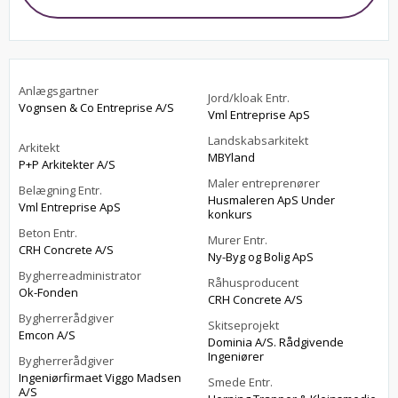
Anlægsgartner
Jord/kloak Entr.
Vognsen & Co Entreprise A/S
Vml Entreprise ApS
Landskabsarkitekt
Arkitekt
MBYland
P+P Arkitekter A/S
Maler entreprenører
Belægning Entr.
Husmaleren ApS Under
Vml Entreprise ApS
konkurs
Beton Entr.
Murer Entr.
CRH Concrete A/S
Ny-Byg og Bolig ApS
Bygherreadministrator
Råhusproducent
Ok-Fonden
CRH Concrete A/S
Bygherrerådgiver
Skitseprojekt
Emcon A/S
Dominia A/S. Rådgivende
Ingeniører
Bygherrerådgiver
Ingeniørfirmaet Viggo Madsen
Smede Entr.
A/S