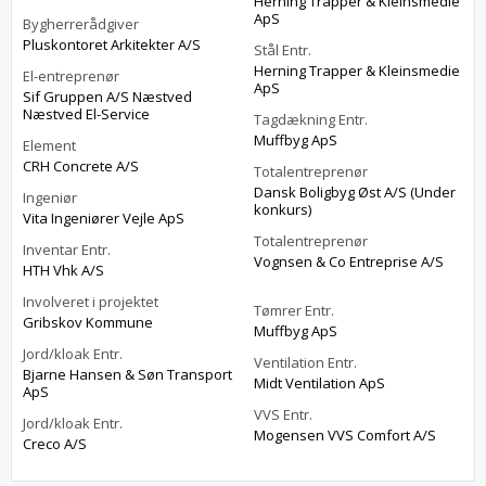
Herning Trapper & Kleinsmedie
ApS
Bygherrerådgiver
Pluskontoret Arkitekter A/S
Stål Entr.
Herning Trapper & Kleinsmedie
El-entreprenør
ApS
Sif Gruppen A/S Næstved
Næstved El-Service
Tagdækning Entr.
Muffbyg ApS
Element
CRH Concrete A/S
Totalentreprenør
Dansk Boligbyg Øst A/S (Under
Ingeniør
konkurs)
Vita Ingeniører Vejle ApS
Totalentreprenør
Inventar Entr.
Vognsen & Co Entreprise A/S
HTH Vhk A/S
Involveret i projektet
Tømrer Entr.
Gribskov Kommune
Muffbyg ApS
Jord/kloak Entr.
Ventilation Entr.
Bjarne Hansen & Søn Transport
Midt Ventilation ApS
ApS
VVS Entr.
Jord/kloak Entr.
Mogensen VVS Comfort A/S
Creco A/S