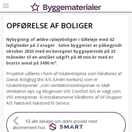
OPFØRELSE AF BOLIGER
Nybygning af ældre-/plejeboliger i Gilleleje med 42
lejligheder på 2 etager .
Selve byggeriet er påbegyndt
oktober 2023 med en beregnet byggeperiode på 23
måneder til en anslået udgift på 49 mio.kr med et
brutto areal på 3490 m².
Projektet udføres i form af totalentreprise som håndteres af
Dansk Boligbyg Øst A/S (Under konkurs) som er
totalentreprenør. ,som ventilationsentreprenør er Midt
Ventilation ApS og Mogensen VVS Comfort A/S er valgt som
VVS-entreprenør. El-installationerne håndteres af Sif Gruppen
A/S Næstved Næstved El-Service.
Få alle detaljer om dette projekt med
abonnement hos