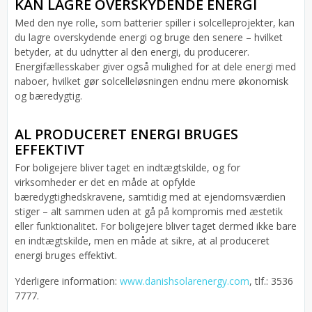
KAN LAGRE OVERSKYDENDE ENERGI
Med den nye rolle, som batterier spiller i solcelleprojekter, kan
du lagre overskydende energi og bruge den senere – hvilket
betyder, at du udnytter al den energi, du producerer.
Energifællesskaber giver også mulighed for at dele energi med
naboer, hvilket gør solcelleløsningen endnu mere økonomisk
og bæredygtig.
AL PRODUCERET ENERGI BRUGES
EFFEKTIVT
For boligejere bliver taget en indtægtskilde, og for
virksomheder er det en måde at opfylde
bæredygtighedskravene, samtidig med at ejendomsværdien
stiger – alt sammen uden at gå på kompromis med æstetik
eller funktionalitet. For boligejere bliver taget dermed ikke bare
en indtægtskilde, men en måde at sikre, at al produceret
energi bruges effektivt.
Yderligere information:
www.danishsolarenergy.com
, tlf.: 3536
7777.