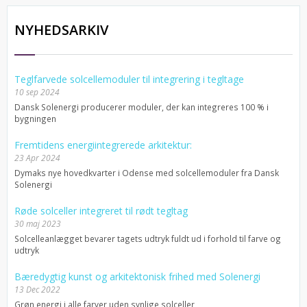
NYHEDSARKIV
Teglfarvede solcellemoduler til integrering i tegltage
10 sep 2024
Dansk Solenergi producerer moduler, der kan integreres 100 % i
bygningen
Fremtidens energiintegrerede arkitektur:
23 Apr 2024
Dymaks nye hovedkvarter i Odense med solcellemoduler fra Dansk
Solenergi
Røde solceller integreret til rødt tegltag
30 maj 2023
Solcelleanlægget bevarer tagets udtryk fuldt ud i forhold til farve og
udtryk
Bæredygtig kunst og arkitektonisk frihed med Solenergi
13 Dec 2022
Grøn energi i alle farver uden synlige solceller