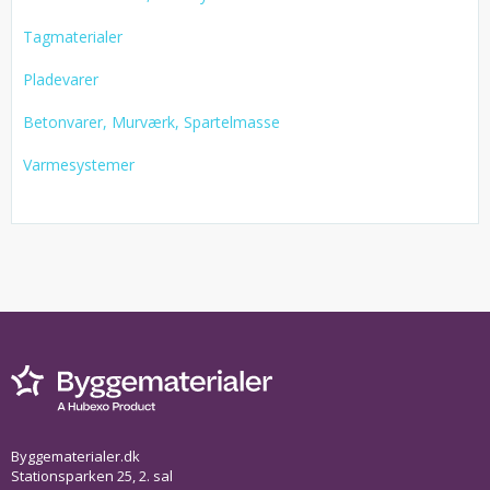
Tagmaterialer
Pladevarer
Betonvarer, Murværk, Spartelmasse
Varmesystemer
Byggematerialer.dk
Stationsparken 25, 2. sal