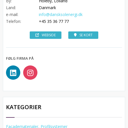
By:
Holeby, Lolland
Land:
Danmark
e-mail:
info@dansksolenergi.dk
Telefon:
+45 35 36 77 77
WEBSIDE
SE KORT
FØLG FIRMA PÅ
KATEGORIER
Facadematerialer, Profilsystemer