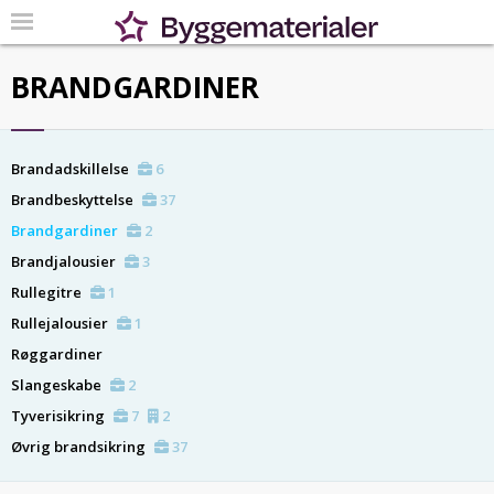
BRANDGARDINER
Brandadskillelse
6
Brandbeskyttelse
37
Brandgardiner
2
Brandjalousier
3
Rullegitre
1
Rullejalousier
1
Røggardiner
Slangeskabe
2
Tyverisikring
7
2
Øvrig brandsikring
37