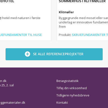
DEHOTEL
SOMMERHUS I KLITMØLLER
Klitmøller
t hotel med naturen i første
Byggegrunde med moset eller sa
underlag er innovative fundamen
frem
UEFUNDAMENTER TIL HUSE
Produkt:
SKRUEFUNDAMENTER T
SE ALLE REFERENCEPROJEKTER
er.dk
Besøgsstatistik
25, 2. sal
Tilføj din virksomhed
Tidligere nyhedsbreve
ggematerialer.dk
Kontakt