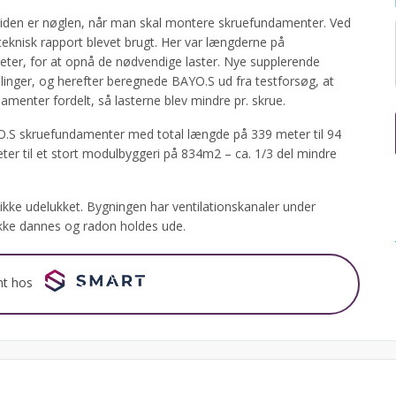
iden er nøglen, når man skal montere skruefundamenter. Ved
eoteknisk rapport blevet brugt. Her var længderne på
meter, for at opnå de nødvendige laster. Nye supplerende
linger, og herefter beregnede BAYO.S ud fra testforsøg, at
enter fordelt, så lasterne blev mindre pr. skrue.
AYO.S skruefundamenter med total længde på 339 meter til 94
r til et stort modulbyggeri på 834m2 – ca. 1/3 del mindre
kke udelukket. Bygningen har ventilationskanaler under
ikke dannes og radon holdes ude.
nt hos