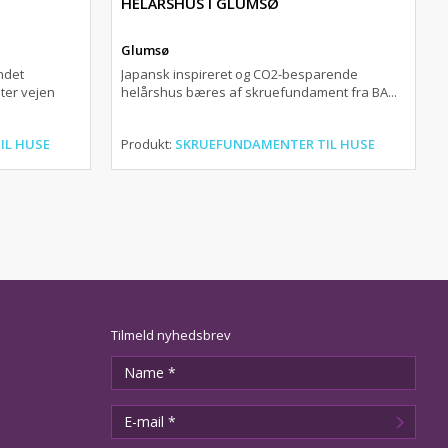
HELÅRSHUS I GLUMSØ
Glumsø
ndet
Japansk inspireret og CO2-besparende
ter vejen
helårshus bæres af skruefundament fra BA...
IL HUSE
Produkt:
SKRUEFUNDAMENTER TIL HUSE
Tilmeld nyhedsbrev