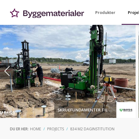
Produkter
Proje
SKRUEFUNDAMENTER TIL HUSE
DU ER HER:
HOME
PROJECTS
834 M2 DAGINSTITUTION