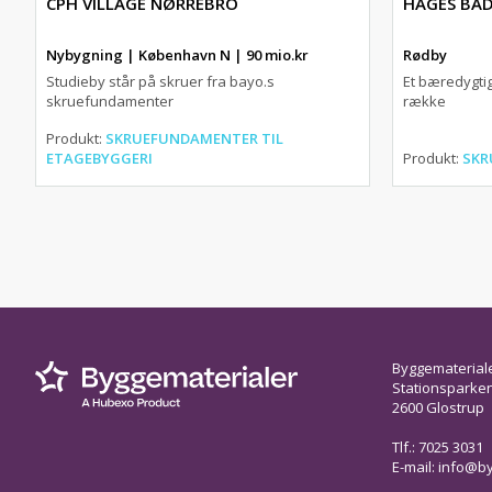
CPH VILLAGE NØRREBRO
HAGES BA
Nybygning | København N | 90 mio.kr
Rødby
Studieby står på skruer fra bayo.s
Et bæredygtig
skruefundamenter
række
Produkt:
SKRUEFUNDAMENTER TIL
ETAGEBYGGERI
Produkt:
SKR
Byggematerial
Stationsparken 
2600 Glostrup
Tlf.: 7025 3031
E-mail:
info@by