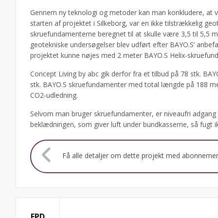
Gennem ny teknologi og metoder kan man konkludere, at v
starten af projektet i Silkeborg, var en ikke tilstrækkelig g
skruefundamenterne beregnet til at skulle være 3,5 til 5,5 
geotekniske undersøgelser blev udført efter BAYO.S’ anbefa
projektet kunne nøjes med 2 meter BAYO.S Helix-skruefundam
Concept Living by abc gik derfor fra et tilbud på 78 stk. B
stk. BAYO.S skruefundamenter med total længde på 188 mete
CO2-udledning.
Selvom man bruger skruefundamenter, er niveaufri adgang i
beklædningen, som giver luft under bundkasserne, så fugt 
Få alle detaljer om dette projekt med abonneme
EPD