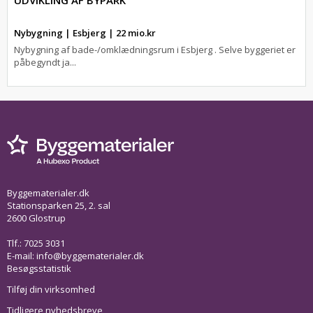
UDVIKLING AF BYPARK
Nybygning | Esbjerg | 22 mio.kr
Nybygning af bade-/omklædningsrum i Esbjerg . Selve byggeriet er
påbegyndt ja...
Byggematerialer.dk
Stationsparken 25, 2. sal
2600 Glostrup
Tlf.: 7025 3031
E-mail:
info@byggematerialer.dk
Besøgsstatistik
Tilføj din virksomhed
Tidligere nyhedsbreve