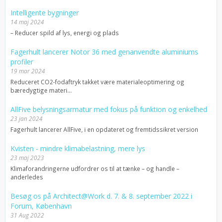
Intelligente bygninger
14 maj 2024
– Reducer spild af lys, energi og plads
Fagerhult lancerer Notor 36 med genanvendte aluminiums
profiler
19 mar 2024
Reduceret CO2-fodaftryk takket være materialeoptimering og
bæredygtige materi...
AllFive belysningsarmatur med fokus på funktion og enkelhed
23 jan 2024
Fagerhult lancerer AllFive, i en opdateret og fremtidssikret version
Kvisten - mindre klimabelastning, mere lys
23 maj 2023
Klimaforandringerne udfordrer os til at tænke – og handle –
anderledes
Besøg os på Architect@Work d. 7. & 8. september 2022 i
Forum, København
31 Aug 2022