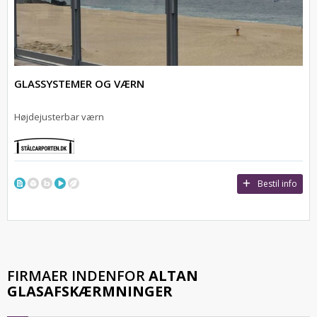
GLASSYSTEMER OG VÆRN
Højdejusterbar værn
Bestil info
FIRMAER INDENFOR
ALTAN
GLASAFSKÆRMNINGER