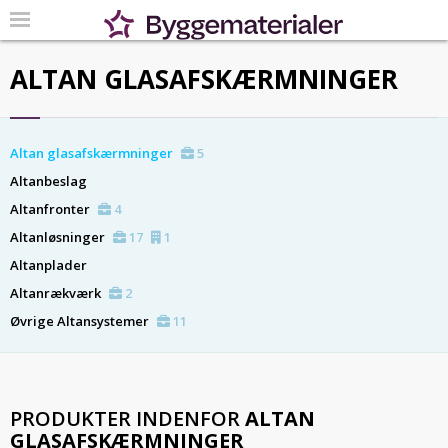
ALTAN GLASAFSKÆRMNINGER
Altan glasafskærmninger
5
Altanbeslag
Altanfronter
4
Altanløsninger
17
1
Altanplader
Altanrækværk
2
Øvrige Altansystemer
11
PRODUKTER INDENFOR
ALTAN
GLASAFSKÆRMNINGER