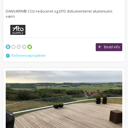
DANVÆRN® CO2-reduceret og EPD dokumenteret aluminiums
værn
Bestil info
Referenceprojekter