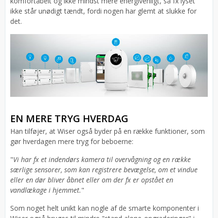
komfortabelt og ikke mindst mere energivenligt, så fx lyset
ikke står unødigt tændt, fordi nogen har glemt at slukke for
det.
EN MERE TRYG HVERDAG
Han tilføjer, at Wiser også byder på en række funktioner, som
gør hverdagen mere tryg for beboerne:
"
Vi har fx et indendørs kamera til overvågning og en række
særlige sensorer, som kan registrere bevægelse, om et vindue
eller en dør bliver åbnet eller om der fx er opstået en
vandlækage i hjemmet.
"
Som noget helt unikt kan nogle af de smarte komponenter i