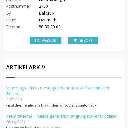
Postnummer:
2750
By:
Ballerup
Land:
Danmark
Telefon:
88 30 20 00
WEBSIDE
SE KORT
ARTIKELARKIV
SpaceLogic KNX - næste generations KNX fra Schneider
Electric
7 okt 2021
- matcher fremtidens krav inden for bygningsautomatik
Resi9-tavlerne – næste generation af gruppetavler til boligen
26 Aug 2021
Nemme og lynhurtige at montere