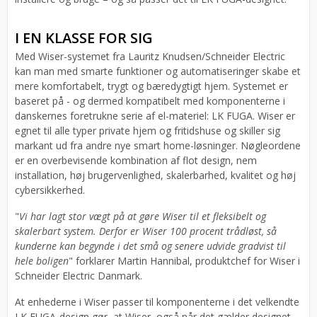
I EN KLASSE FOR SIG
Med Wiser-systemet fra Lauritz Knudsen/Schneider Electric
kan man med smarte funktioner og automatiseringer skabe et
mere komfortabelt, trygt og bæredygtigt hjem. Systemet er
baseret på - og dermed kompatibelt med komponenterne i
danskernes foretrukne serie af el-materiel: LK FUGA. Wiser er
egnet til alle typer private hjem og fritidshuse og skiller sig
markant ud fra andre nye smart home-løsninger. Nøgleordene
er en overbevisende kombination af flot design, nem
installation, høj brugervenlighed, skalerbarhed, kvalitet og høj
cybersikkerhed.
"
Vi har lagt stor vægt på at gøre Wiser til et fleksibelt og
skalerbart system. Derfor er Wiser 100 procent trådløst, så
kunderne kan begynde i det små og senere udvide gradvist til
hele boligen
" forklarer Martin Hannibal, produktchef for Wiser i
Schneider Electric Danmark.
At enhederne i Wiser passer til komponenterne i det velkendte
LK FUGA-design gør, at Wiser, også når det gælder designet