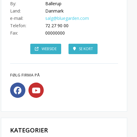
By:
Ballerup
Land:
Danmark
e-mail:
salg@bluegarden.com
Telefon:
72 27 90 00
Fax:
00000000
WEBSIDE
SE KORT
FØLG FIRMA PÅ
KATEGORIER