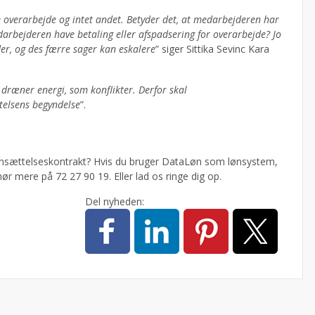
 overarbejde og intet andet. Betyder det, at medarbejderen har
medarbejderen have betaling eller afspadsering for overarbejde? Jo
der, og des færre sager kan eskalere
” siger Sittika Sevinc Kara
r dræner energi, som konflikter. Derfor skal
telsens begyndelse
”.
n ansættelseskontrakt? Hvis du bruger DataLøn som lønsystem,
ør mere på 72 27 90 19. Eller lad os ringe dig op.
Del nyheden: