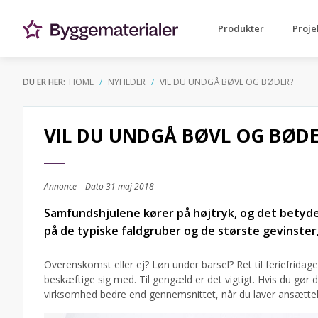
Produkter
Proje
DU ER HER:
HOME
NYHEDER
VIL DU UNDGÅ BØVL OG BØDER?
VIL DU UNDGÅ BØVL OG BØD
Annonce – Dato
31 maj 2018
Samfundshjulene kører på højtryk, og det betyde
på de typiske faldgruber og de største gevinster,
Overenskomst eller ej? Løn under barsel? Ret til feriefrid
beskæftige sig med. Til gengæld er det vigtigt. Hvis du gør d
virksomhed bedre end gennemsnittet, når du laver ansættel