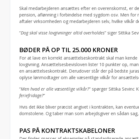
Skal medarbejderen ansættes efter en overenskomst, er der meg
pension, aflønning i forbindelse med sygdom osv. Men for 
aftaler virksomheden og medarbejderen selv, hvilke vilkår d
“
Dog skal visse lovgivninger altid overholdes
” siger Sittika Se
BØDER PÅ OP TIL 25.000 KRONER
For at lave en korrekt ansættelseskontrakt skal man kende
lovgivning. Ansættelsesbevisloven lister 10 punkter op, ma
en ansættelseskontrakt. Derudover står der på bedste juraspr
oplyse lønmodtager om alle væsentlige vilkår for ansættels
“
Men hvad er alle væsentlige vilkår?
” spørger Sittika Sevinc K
feriefridage?
”
Hvis det ikke bliver præcist angivet i kontrakten, kan eventu
domstolene. Og taber man som arbejdsgiver en sådan sag, k
PAS PÅ KONTRAKTSKABELONER
Der findes masser af eksempler på standardiserede ansætte