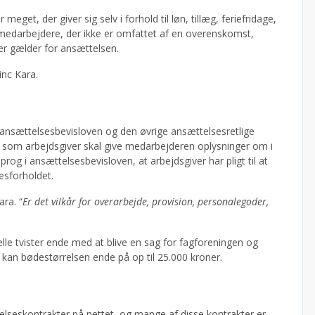
et, der giver sig selv i forhold til løn, tillæg, feriefridage,
medarbejdere, der ikke er omfattet af en overenskomst,
er gælder for ansættelsen.
vinc Kara.
 ansættelsesbevisloven og den øvrige ansættelsesretlige
n som arbejdsgiver skal give medarbejderen oplysninger om i
og i ansættelsesbevisloven, at arbejdsgiver har pligt til at
esforholdet.
ara. “
Er det vilkår for overarbejde, provision, personalegoder,
elle tvister ende med at blive en sag for fagforeningen og
an bødestørrelsen ende på op til 25.000 kroner.
lseskontrakter på nettet, og mange af disse kontrakter er