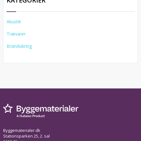
KATEGORIER
Akustik
Trævarer
Brandsikring
Byggematerialer.dk
Stationsparken 25, 2. sal