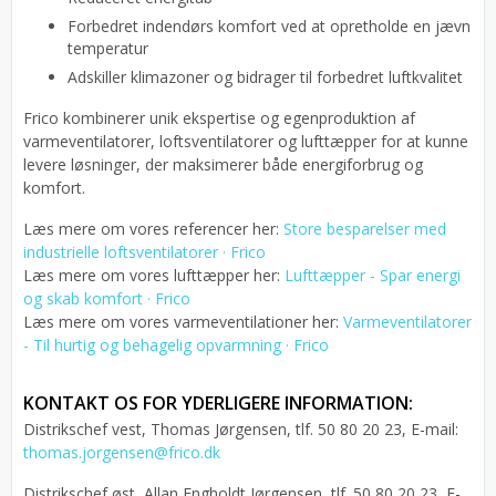
Forbedret indendørs komfort ved at opretholde en jævn
temperatur
Adskiller klimazoner og bidrager til forbedret luftkvalitet
Frico kombinerer unik ekspertise og egenproduktion af
varmeventilatorer, loftsventilatorer og lufttæpper for at kunne
levere løsninger, der maksimerer både energiforbrug og
komfort.
Læs mere om vores referencer her:
Store besparelser med
industrielle loftsventilatorer · Frico
Læs mere om vores lufttæpper her:
Lufttæpper - Spar energi
og skab komfort · Frico
Læs mere om vores varmeventilationer her:
Varmeventilatorer
- Til hurtig og behagelig opvarmning · Frico
KONTAKT OS FOR YDERLIGERE INFORMATION:
Distrikschef vest, Thomas Jørgensen, tlf. 50 80 20 23, E-mail:
thomas.jorgensen@frico.dk
Distrikschef øst, Allan Engholdt Jørgensen, tlf. 50 80 20 23, E-