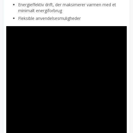
Energieffektiv drift, der maksimerer varmen med et
minimalt energiforbrug
Fleksible anvendelsesmuligheder