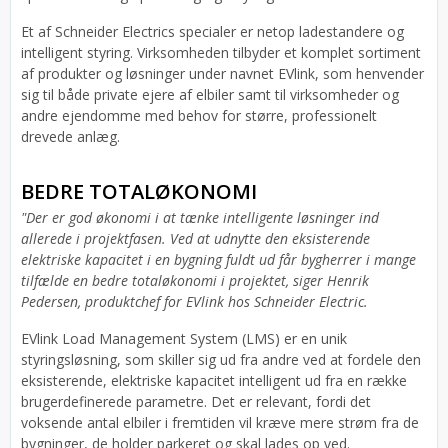
Et af Schneider Electrics specialer er netop ladestandere og
intelligent styring. Virksomheden tilbyder et komplet sortiment
af produkter og løsninger under navnet EVlink, som henvender
sig til både private ejere af elbiler samt til virksomheder og
andre ejendomme med behov for større, professionelt
drevede anlæg.
BEDRE TOTALØKONOMI
"Der er god økonomi i at tænke intelligente løsninger ind
allerede i projektfasen. Ved at udnytte den eksisterende
elektriske kapacitet i en bygning fuldt ud får bygherrer i mange
tilfælde en bedre totaløkonomi i projektet, siger Henrik
Pedersen, produktchef for EVlink hos Schneider Electric.
EVlink Load Management System (LMS) er en unik
styringsløsning, som skiller sig ud fra andre ved at fordele den
eksisterende, elektriske kapacitet intelligent ud fra en række
brugerdefinerede parametre. Det er relevant, fordi det
voksende antal elbiler i fremtiden vil kræve mere strøm fra de
bygninger, de holder parkeret og skal lades op ved.