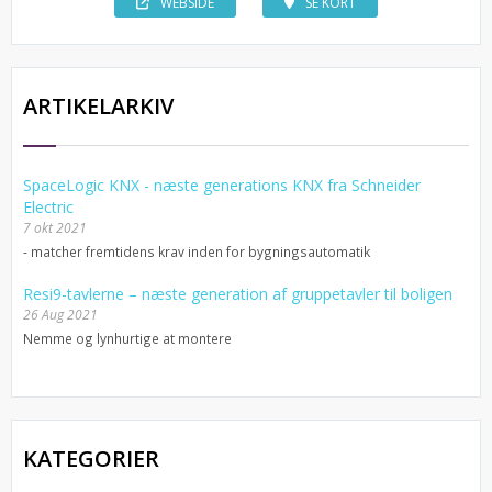
WEBSIDE
SE KORT
ARTIKELARKIV
SpaceLogic KNX - næste generations KNX fra Schneider
Electric
7 okt 2021
- matcher fremtidens krav inden for bygningsautomatik
Resi9-tavlerne – næste generation af gruppetavler til boligen
26 Aug 2021
Nemme og lynhurtige at montere
KATEGORIER