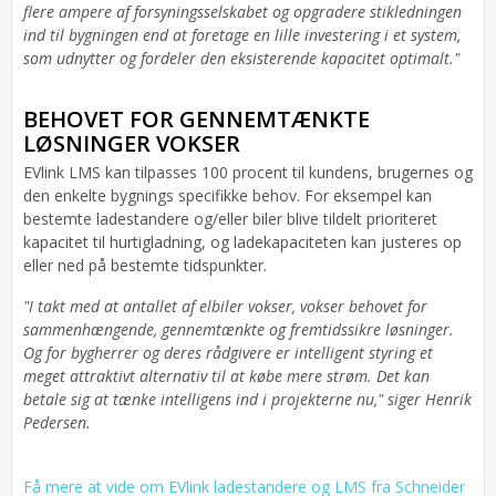
flere ampere af forsyningsselskabet og opgradere stikledningen
ind til bygningen end at foretage en lille investering i et system,
som udnytter og fordeler den eksisterende kapacitet optimalt."
BEHOVET FOR GENNEMTÆNKTE
LØSNINGER VOKSER
EVlink LMS kan tilpasses 100 procent til kundens, brugernes og
den enkelte bygnings specifikke behov. For eksempel kan
bestemte ladestandere og/eller biler blive tildelt prioriteret
kapacitet til hurtigladning, og ladekapaciteten kan justeres op
eller ned på bestemte tidspunkter.
"I takt med at antallet af elbiler vokser, vokser behovet for
sammenhængende, gennemtænkte og fremtidssikre løsninger.
Og for bygherrer og deres rådgivere er intelligent styring et
meget attraktivt alternativ til at købe mere strøm. Det kan
betale sig at tænke intelligens ind i projekterne nu," siger Henrik
Pedersen.
Få mere at vide om EVlink ladestandere og LMS fra Schneider