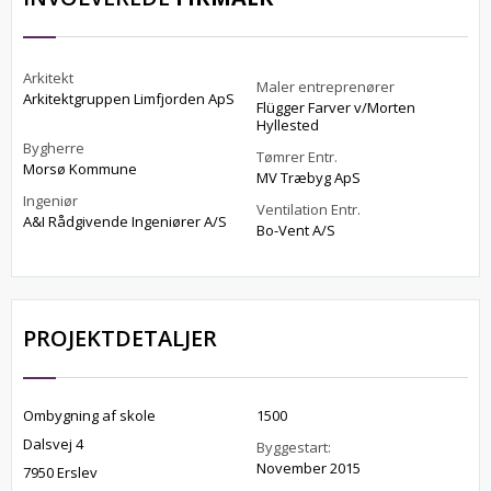
Arkitekt
Maler entreprenører
Arkitektgruppen Limfjorden ApS
Flügger Farver v/Morten
Hyllested
Bygherre
Tømrer Entr.
Morsø Kommune
MV Træbyg ApS
Ingeniør
Ventilation Entr.
A&I Rådgivende Ingeniører A/S
Bo-Vent A/S
PROJEKTDETALJER
Ombygning af skole
1500
Dalsvej 4
Byggestart:
November 2015
7950 Erslev