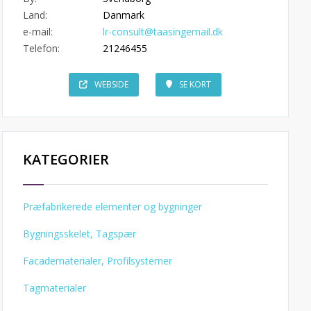
Land:
Danmark
e-mail:
lr-consult@taasingemail.dk
Telefon:
21246455
WEBSIDE
SE KORT
KATEGORIER
Præfabrikerede elementer og bygninger
Bygningsskelet, Tagspær
Facadematerialer, Profilsystemer
Tagmaterialer