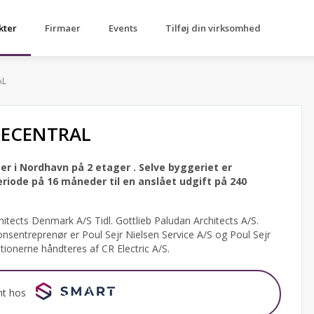
kter
Firmaer
Events
Tilføj din virksomhed
AL
LECENTRAL
er i Nordhavn på 2 etager .
Selve byggeriet er
ode på 16 måneder til en anslået udgift på 240
tects Denmark A/S Tidl. Gottlieb Paludan Architects A/S.
onsentreprenør er Poul Sejr Nielsen Service A/S og Poul Sejr
ationerne håndteres af CR Electric A/S.
nt hos