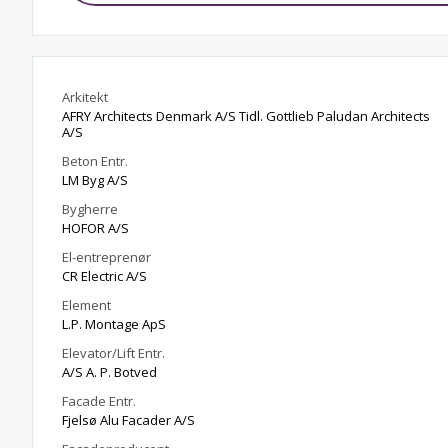
Arkitekt
AFRY Architects Denmark A/S Tidl. Gottlieb Paludan Architects
A/S
Beton Entr.
LM Byg A/S
Bygherre
HOFOR A/S
El-entreprenør
CR Electric A/S
Element
L.P. Montage ApS
Elevator/Lift Entr.
A/S A. P. Botved
Facade Entr.
Fjelsø Alu Facader A/S