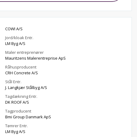
COWI A/S
Jord/kloak Entr.
LM Byg A/S
Maler entreprenører
Mauritzens Malerentreprise ApS
Råhusproducent
CRH Concrete A/S
Stål Entr.
J. Langkjær Stålbyg A/S
Tagdækning Entr.
DK ROOF A/S
Tagproducent
Bmi Group Danmark ApS
Tømrer Entr.
LM Byg A/S