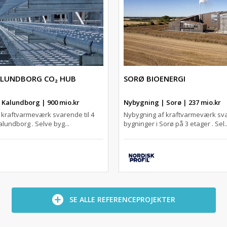
ALUNDBORG CO₂ HUB
SORØ BIOENERGI
 Kalundborg | 900 mio.kr
Nybygning | Sorø | 237 mio.kr
 kraftvarmeværk svarende til 4
Nybygning af kraftvarmeværk svar
alundborg . Selve byg...
bygninger i Sorø på 3 etager . Sel..
SE ALLE REFERENCEPROJEKTER