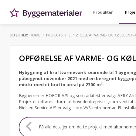
Produkter
Proje
DU ER HER:
HOME
PROJECTS
OPFØRELSE AF VARME- OG KØLECENTR
OPFØRELSE AF VARME- OG KØ
Nybygning af kraftvarmeværk svarende til 1 bygning
påbegyndt november 2021 med en beregnet byggeperi
mio.kr med et brutto areal på 2300 m².
Bygherren er HOFOR A/S og som arkitekt er valgt AFRY Archi
Projektet udføres i form af hovedentreprise . ,som ventilati
Nielsen Service A/S er valgt som VVS-entreprenør. El-install
Få alle detaljer om dette projekt med abonneme