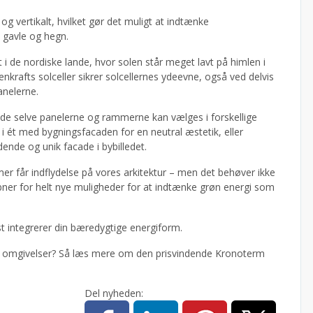
og vertikalt, hvilket gør det muligt at indtænke
 gavle og hegn.
t i de nordiske lande, hvor solen står meget lavt på himlen i
krafts solceller sikrer solcellernes ydeevne, også ved delvis
anelerne.
åde selve panelerne og rammerne kan vælges i forskellige
å i ét med bygningsfacaden for en neutral æstetik, eller
nde og unik facade i bybilledet.
rmer får indflydelse på vores arkitektur – men det behøver ikke
 åbner for helt nye muligheder for at indtænke grøn energi som
st integrerer din bæredygtige energiform.
e omgivelser? Så læs mere om den prisvindende Kronoterm
Del nyheden: