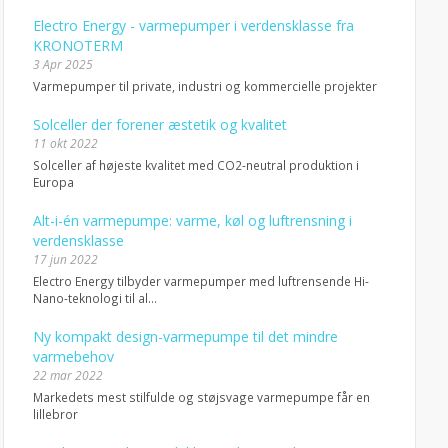
Electro Energy - varmepumper i verdensklasse fra
KRONOTERM
3 Apr 2025
Varmepumper til private, industri og kommercielle projekter
Solceller der forener æstetik og kvalitet
11 okt 2022
Solceller af højeste kvalitet med CO2-neutral produktion i
Europa
Alt-i-én varmepumpe: varme, køl og luftrensning i
verdensklasse
17 jun 2022
Electro Energy tilbyder varmepumper med luftrensende Hi-
Nano-teknologi til al...
Ny kompakt design-varmepumpe til det mindre
varmebehov
22 mar 2022
Markedets mest stilfulde og støjsvage varmepumpe får en
lillebror