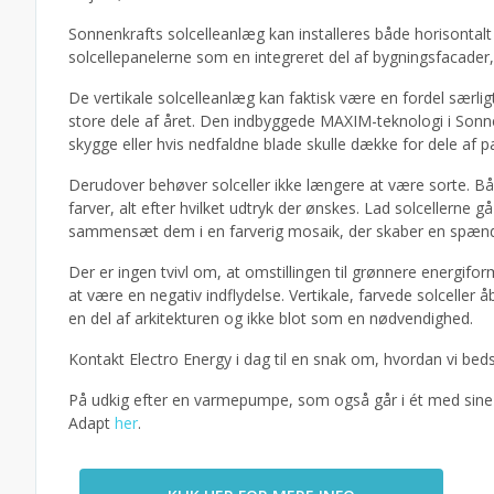
Sonnenkrafts solcelleanlæg kan installeres både horisontalt 
solcellepanelerne som en integreret del af bygningsfacader,
De vertikale solcelleanlæg kan faktisk være en fordel særlig
store dele af året. Den indbyggede MAXIM-teknologi i Sonnen
skygge eller hvis nedfaldne blade skulle dække for dele af p
Derudover behøver solceller ikke længere at være sorte. B
farver, alt efter hvilket udtryk der ønskes. Lad solcellerne g
sammensæt dem i en farverig mosaik, der skaber en spænde
Der er ingen tvivl om, at omstillingen til grønnere energifo
at være en negativ indflydelse. Vertikale, farvede solceller
en del af arkitekturen og ikke blot som en nødvendighed.
Kontakt Electro Energy i dag til en snak om, hvordan vi bed
På udkig efter en varmepumpe, som også går i ét med sin
Adapt
her
.