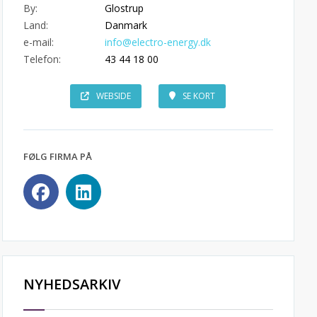
By:
Glostrup
Land:
Danmark
e-mail:
info@electro-energy.dk
Telefon:
43 44 18 00
WEBSIDE
SE KORT
FØLG FIRMA PÅ
NYHEDSARKIV