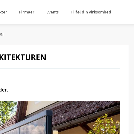
kter
Firmaer
Events
Tilføj din virksomhed
EN
RKITEKTUREN
der.