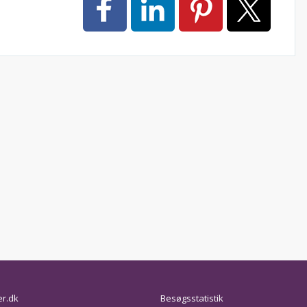
er.dk
Besøgsstatistik