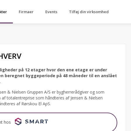
kter
Firmaer
Events
Tilføj din virksomhed
HVERV
jligheder på 12 etager hvor den ene etage er under
en beregnet byggeperiode på 48 måneder til en anslået
.
en & Nielsen Gruppen A/S er bygherrerådgiver og som
m af totalentreprise som håndteres af Jensen & Nielsen
håndteres af Rørskou El ApS.
nt hos