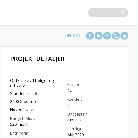
PROJEKTDETALJER
Opførelse af boliger og
Etager:
erhverv
12
Smedeland 28
Kælder:
2600 Glostrup
1
Hovedstaden
Byggestart:
Budget (Mio.):
Juni 2025
520 mio.kr
Færdigt:
Entr. form:
Maj 2029