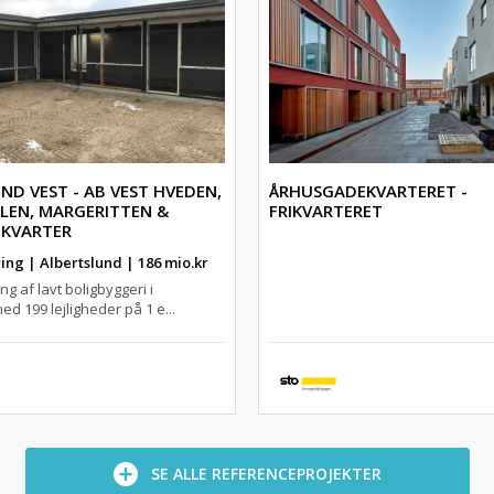
ND VEST - AB VEST HVEDEN,
ÅRHUSGADEKVARTERET -
OLEN, MARGERITTEN &
FRIKVARTERET
 KVARTER
ing | Albertslund | 186 mio.kr
ng af lavt boligbyggeri i
ed 199 lejligheder på 1 e...
SE ALLE REFERENCEPROJEKTER