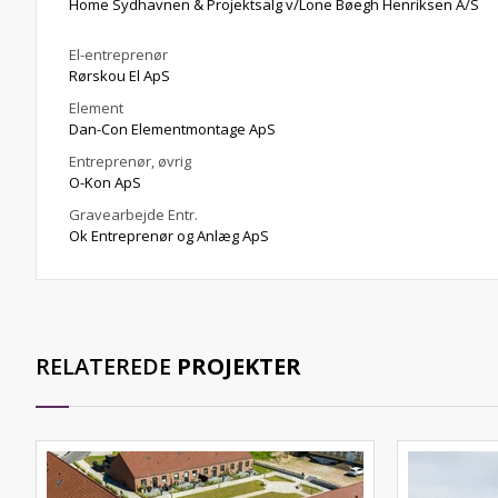
Home Sydhavnen & Projektsalg v/Lone Bøegh Henriksen A/S
El-entreprenør
Rørskou El ApS
Element
Dan-Con Elementmontage ApS
Entreprenør, øvrig
O-Kon ApS
Gravearbejde Entr.
Ok Entreprenør og Anlæg ApS
RELATEREDE
PROJEKTER