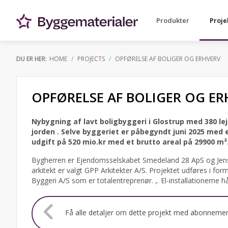
Produkter
Proje
DU ER HER:
HOME
PROJECTS
OPFØRELSE AF BOLIGER OG ERHVERV
OPFØRELSE AF BOLIGER OG ER
Nybygning af lavt boligbyggeri i Glostrup med 380 le
jorden .
Selve byggeriet er påbegyndt juni 2025 med 
udgift på 520 mio.kr med et brutto areal på 29900 m²
Bygherren er Ejendomsselskabet Smedeland 28 ApS og Jens
arkitekt er valgt GPP Arkitekter A/S.
Projektet udføres i for
Byggeri A/S som er totalentreprenør. ,. El-installationerne 
Få alle detaljer om dette projekt med abonneme