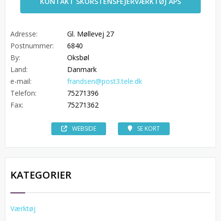
KONTAKT SKORSTENSFEJERVÆRKTØJ APS
Adresse:
Gl. Møllevej 27
Postnummer:
6840
By:
Oksbøl
Land:
Danmark
e-mail:
frandsen@post3.tele.dk
Telefon:
75271396
Fax:
75271362
WEBSIDE
SE KORT
KATEGORIER
Værktøj