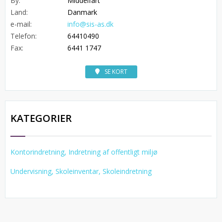
By:
Middelfart
Land:
Danmark
e-mail:
info@sis-as.dk
Telefon:
64410490
Fax:
6441 1747
SE KORT
KATEGORIER
Kontorindretning, Indretning af offentligt miljø
Undervisning, Skoleinventar, Skoleindretning