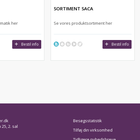
SORTIMENT SACA
matik her
Se vores produktsortiment her
Bestil info
Bestil info
er.dk
Besøgsstatistik
25, 2. sal
Tilføj din virksomhed
Tidligere nyhedsbreve