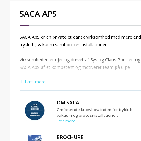
SACA APS
SACA ApS er en privatejet dansk virksomhed med mere end
trykluft-, vakuum samt procesinstallationer.
Virksomheden er ejet og drevet af Sys og Claus Poulsen og 
SACA ApS af et kompetent og motiveret team på 6 pe
Læs mere
OM SACA
Omfattende knowhow inden for trykluft-,
vakuum og procesinstallationer.
Læs mere
BROCHURE