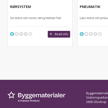
RØRSYSTEM
PNEUMATIK
Se mere om vores rørsystemer her
Læs mere om pneu
Bestil info
Byggematerial
Stationsparken 
2600 Glostrup