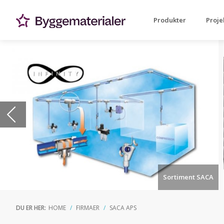
Produkter
Proje
Sortiment SACA
DU ER HER:
HOME
FIRMAER
SACA APS