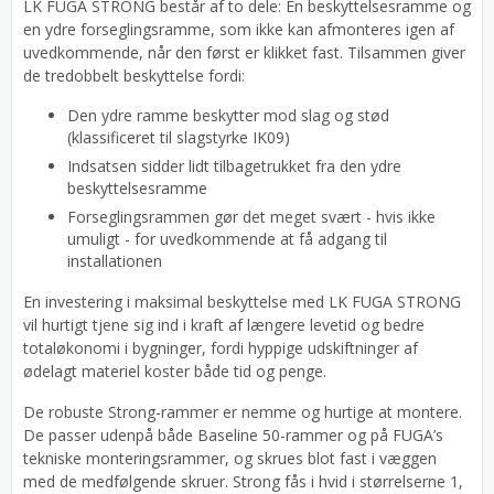
LK FUGA STRONG består af to dele: En beskyttelsesramme og
en ydre forseglingsramme, som ikke kan afmonteres igen af
uvedkommende, når den først er klikket fast. Tilsammen giver
de tredobbelt beskyttelse fordi:
Den ydre ramme beskytter mod slag og stød
(klassificeret til slagstyrke IK09)
Indsatsen sidder lidt tilbagetrukket fra den ydre
beskyttelsesramme
Forseglingsrammen gør det meget svært - hvis ikke
umuligt - for uvedkommende at få adgang til
installationen
En investering i maksimal beskyttelse med LK FUGA STRONG
vil hurtigt tjene sig ind i kraft af længere levetid og bedre
totaløkonomi i bygninger, fordi hyppige udskiftninger af
ødelagt materiel koster både tid og penge.
De robuste Strong-rammer er nemme og hurtige at montere.
De passer udenpå både Baseline 50-rammer og på FUGA’s
tekniske monteringsrammer, og skrues blot fast i væggen
med de medfølgende skruer. Strong fås i hvid i størrelserne 1,