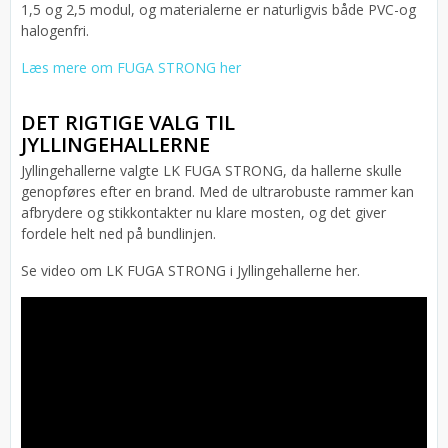
1,5 og 2,5 modul, og materialerne er naturligvis både PVC-og
halogenfri.
L
æs mere om FUGA STRONG her
DET RIGTIGE VALG TIL
JYLLINGEHALLERNE
Jyllingehallerne valgte LK FUGA STRONG, da hallerne skulle
genopføres efter en brand. Med de ultrarobuste rammer kan
afbrydere og stikkontakter nu klare mosten, og det giver
fordele helt ned på bundlinjen.
Se video om LK FUGA STRONG i Jyllingehallerne her.