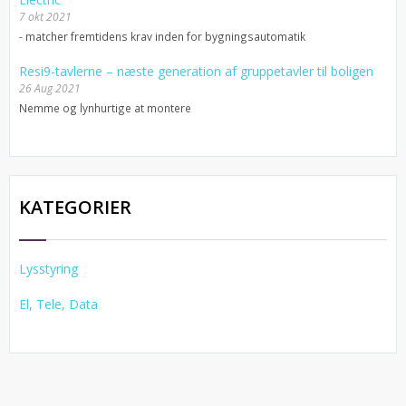
7 okt 2021
- matcher fremtidens krav inden for bygningsautomatik
Resi9-tavlerne – næste generation af gruppetavler til boligen
26 Aug 2021
Nemme og lynhurtige at montere
KATEGORIER
Lysstyring
El, Tele, Data