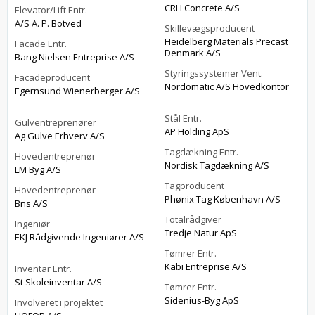
CRH Concrete A/S
Elevator/Lift Entr.
A/S A. P. Botved
Skillevægsproducent
Heidelberg Materials Precast
Facade Entr.
Denmark A/S
Bang Nielsen Entreprise A/S
Styringssystemer Vent.
Facadeproducent
Nordomatic A/S Hovedkontor
Egernsund Wienerberger A/S
Stål Entr.
Gulventreprenører
AP Holding ApS
Ag Gulve Erhverv A/S
Tagdækning Entr.
Hovedentreprenør
Nordisk Tagdækning A/S
LM Byg A/S
Tagproducent
Hovedentreprenør
Phønix Tag København A/S
Bns A/S
Totalrådgiver
Ingeniør
Tredje Natur ApS
EKJ Rådgivende Ingeniører A/S
Tømrer Entr.
Kabi Entreprise A/S
Inventar Entr.
St Skoleinventar A/S
Tømrer Entr.
Sidenius-Byg ApS
Involveret i projektet