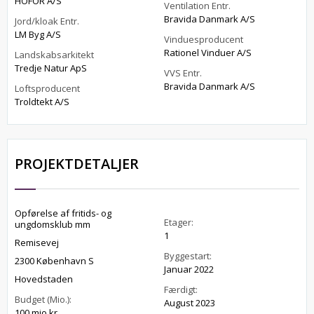
HOFOR A/S
Ventilation Entr.
Bravida Danmark A/S
Jord/kloak Entr.
LM Byg A/S
Vinduesproducent
Rationel Vinduer A/S
Landskabsarkitekt
Tredje Natur ApS
VVS Entr.
Bravida Danmark A/S
Loftsproducent
Troldtekt A/S
PROJEKTDETALJER
Opførelse af fritids- og
Etager:
ungdomsklub mm
1
Remisevej
Byggestart:
2300 København S
Januar 2022
Hovedstaden
Færdigt:
Budget (Mio.):
August 2023
100 mio.kr