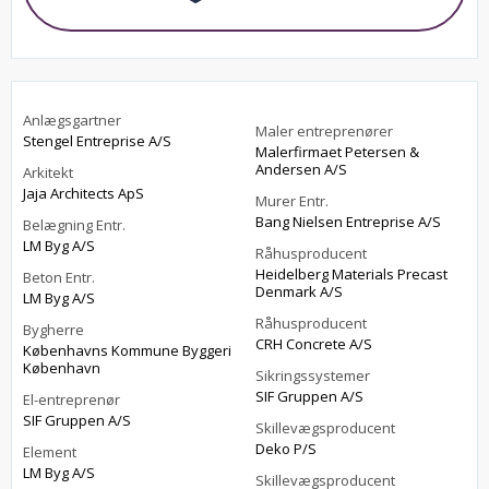
Anlægsgartner
Maler entreprenører
Stengel Entreprise A/S
Malerfirmaet Petersen &
Andersen A/S
Arkitekt
Jaja Architects ApS
Murer Entr.
Bang Nielsen Entreprise A/S
Belægning Entr.
LM Byg A/S
Råhusproducent
Heidelberg Materials Precast
Beton Entr.
Denmark A/S
LM Byg A/S
Råhusproducent
Bygherre
CRH Concrete A/S
Københavns Kommune Byggeri
København
Sikringssystemer
SIF Gruppen A/S
El-entreprenør
SIF Gruppen A/S
Skillevægsproducent
Deko P/S
Element
LM Byg A/S
Skillevægsproducent