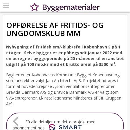
OPFØRELSE AF FRITIDS- OG
UNGDOMSKLUB MM
Nybygning af fritidshjem/-klub/sfo i København S på 1
etager .
Selve byggeriet er påbegyndt januar 2022 med
en beregnet byggeperiode på 20 måneder til en anslået
udgift på 100 mio.kr med et brutto areal på 3500 m².
Bygherren er Københavns Kommune Byggeri København og
som arkitekt er valgt Jaja Architects ApS.
Projektet udføres i
form af hovedentreprise . ,som ventilationsentreprenør er
Bravida Danmark A/S og Bravida Danmark A/S er valgt som
VVS-entreprenør. El-installationerne håndteres af SIF Gruppen
A/S.
Få alle detaljer om dette projekt med
abonnement hos