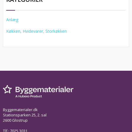
Anlæg
Køkken, Hvidevarer, Storkøkken
Byggematerialer.dk
Stationsparken 25, 2. sal
2600 Glostrup
Tlf.: 7025 3031