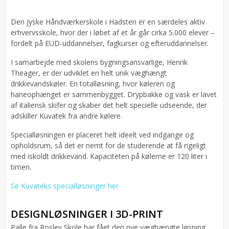
Den Jyske Håndværkerskole i Hadsten er en særdeles aktiv
erhvervsskole, hvor der i løbet af et år går cirka 5.000 elever –
fordelt på EUD-uddannelser, fagkurser og efteruddannelser.
I samarbejde med skolens bygningsansvarlige, Henrik
Theager, er der udviklet en helt unik væghængt
drikkevandskøler. En totalløsning, hvor køleren og
haneophænget er sammenbygget. Drypbakke og vask er lavet
af italiensk skifer og skaber det helt specielle udseende, der
adskiller Kuvatek fra andre kølere.
Specialløsningen er placeret helt ideelt ved indgange og
opholdsrum, så det er nemt for de studerende at få rigeligt
med iskoldt drikkevand. Kapaciteten på kølerne er 120 liter i
timen.
Se Kuvateks specialløsninger her
DESIGNLØSNINGER I 3D-PRINT
Palle fra Roslev Skole har fået den nye væghængte løsning,