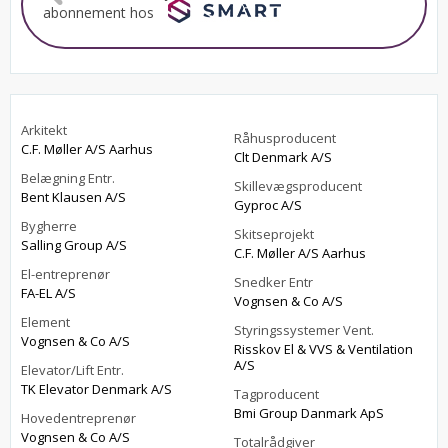
abonnement hos
Arkitekt
Råhusproducent
C.F. Møller A/S Aarhus
Clt Denmark A/S
Belægning Entr.
Skillevægsproducent
Bent Klausen A/S
Gyproc A/S
Bygherre
Skitseprojekt
Salling Group A/S
C.F. Møller A/S Aarhus
El-entreprenør
Snedker Entr
FA-EL A/S
Vognsen & Co A/S
Element
Styringssystemer Vent.
Vognsen & Co A/S
Risskov El & VVS & Ventilation
A/S
Elevator/Lift Entr.
TK Elevator Denmark A/S
Tagproducent
Bmi Group Danmark ApS
Hovedentreprenør
Vognsen & Co A/S
Totalrådgiver