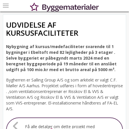
UDVIDELSE AF
KURSUSFACILITETER
Nybygning af kursus/mødefaciliteter svarende til 1
bygninger i Ebeltoft med 82 lejligheder på 3 etager .
Selve byggeriet er påbegyndt marts 2024 med en
beregnet byggeperiode på 19 måneder til en anslået
udgift på 100 mio.kr med et brutto areal på 5000 m².
Bygherren er Salling Group A/S og som arkitekt er valgt C.F.
Møller A/S Aarhus.
Projektet udføres i form af hovedentreprise
. ,som ventilationsentreprenør er Risskov El & VVS &
Ventilation A/S og Risskov El & VVS & Ventilation A/S er valgt
som VVS-entreprenør. El-installationerne håndteres af FA-EL
A/S.
Få alle detaljer om dette projekt med