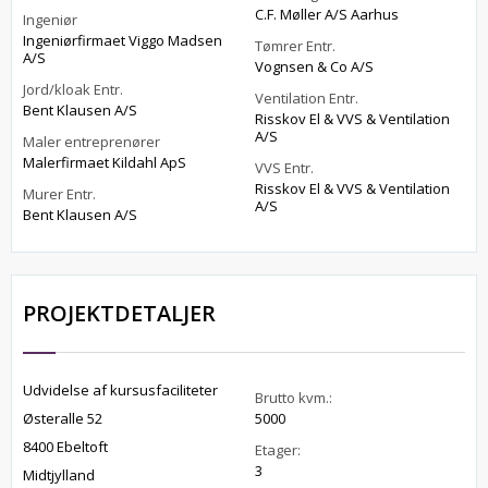
C.F. Møller A/S Aarhus
Ingeniør
Ingeniørfirmaet Viggo Madsen
Tømrer Entr.
A/S
Vognsen & Co A/S
Jord/kloak Entr.
Ventilation Entr.
Bent Klausen A/S
Risskov El & VVS & Ventilation
A/S
Maler entreprenører
Malerfirmaet Kildahl ApS
VVS Entr.
Risskov El & VVS & Ventilation
Murer Entr.
A/S
Bent Klausen A/S
PROJEKTDETALJER
Udvidelse af kursusfaciliteter
Brutto kvm.:
Østeralle 52
5000
8400 Ebeltoft
Etager:
3
Midtjylland