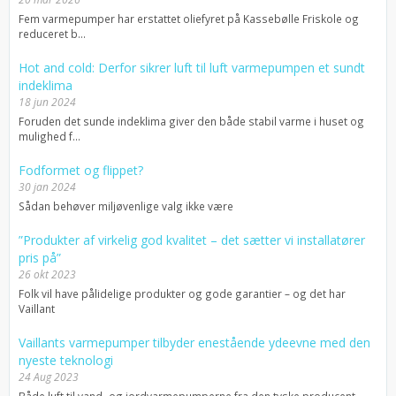
Fem varmepumper har erstattet oliefyret på Kassebølle Friskole og
reduceret b...
Hot and cold: Derfor sikrer luft til luft varmepumpen et sundt
indeklima
18 jun 2024
Foruden det sunde indeklima giver den både stabil varme i huset og
mulighed f...
Fodformet og flippet?
30 jan 2024
Sådan behøver miljøvenlige valg ikke være
”Produkter af virkelig god kvalitet – det sætter vi installatører
pris på”
26 okt 2023
Folk vil have pålidelige produkter og gode garantier – og det har
Vaillant
Vaillants varmepumper tilbyder enestående ydeevne med den
nyeste teknologi
24 Aug 2023
Både luft til vand- og jordvarmepumperne fra den tyske producent