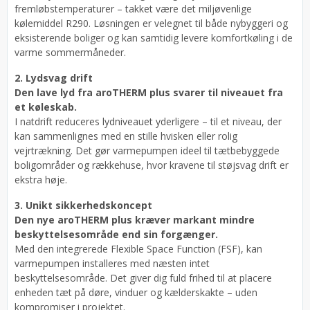
fremløbstemperaturer – takket være det miljøvenlige
kølemiddel R290. Løsningen er velegnet til både nybyggeri og
eksisterende boliger og kan samtidig levere komfortkøling i de
varme sommermåneder.
2. Lydsvag drift
Den lave lyd fra aroTHERM plus svarer til niveauet fra
et køleskab.
I natdrift reduceres lydniveauet yderligere – til et niveau, der
kan sammenlignes med en stille hvisken eller rolig
vejrtrækning. Det gør varmepumpen ideel til tætbebyggede
boligområder og rækkehuse, hvor kravene til støjsvag drift er
ekstra høje.
3. Unikt sikkerhedskoncept
Den nye aroTHERM plus kræver markant mindre
beskyttelsesområde end sin forgænger.
Med den integrerede Flexible Space Function (FSF), kan
varmepumpen installeres med næsten intet
beskyttelsesområde. Det giver dig fuld frihed til at placere
enheden tæt på døre, vinduer og kælderskakte – uden
kompromiser i projektet.