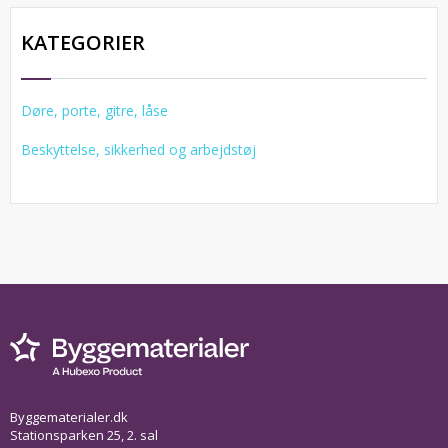
KATEGORIER
Døre, porte, gitre, låse
Beskyttelse, sikkerhed og arbejdstøj
Byggematerialer.dk
Stationsparken 25, 2. sal