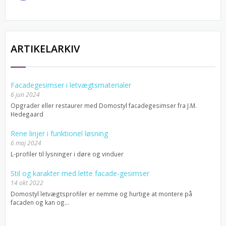
ARTIKELARKIV
Facadegesimser i letvægtsmaterialer
6 jun 2024
Opgrader eller restaurer med Domostyl facadegesimser fra J.M.
Hedegaard
Rene linjer i funktionel løsning
6 maj 2024
L-profiler til lysninger i døre og vinduer
Stil og karakter med lette facade-gesimser
14 okt 2022
Domostyl letvægtsprofiler er nemme og hurtige at montere på
facaden og kan og...