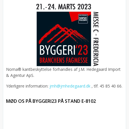
Noma® kantbeskyttelse forhandles af J.M. Hedegaard Import
& Agentur ApS.
Yderligere information:
jmh@jmhedegaard.dk
, tlf. 45 85 40 66.
MØD OS PÅ BYGGERI23 PÅ STAND E-8102