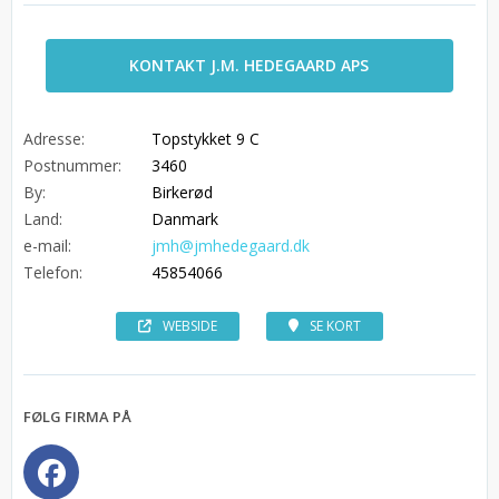
KONTAKT J.M. HEDEGAARD APS
Adresse:
Topstykket 9 C
Postnummer:
3460
By:
Birkerød
Land:
Danmark
e-mail:
jmh@jmhedegaard.dk
Telefon:
45854066
WEBSIDE
SE KORT
FØLG FIRMA PÅ