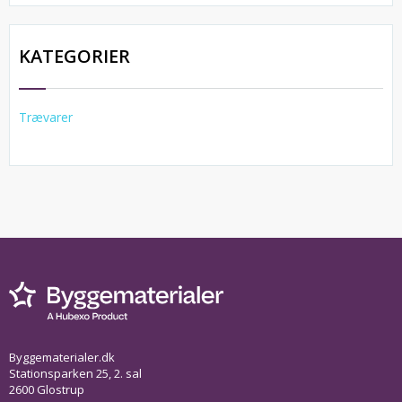
KATEGORIER
Trævarer
Byggematerialer.dk
Stationsparken 25, 2. sal
2600 Glostrup