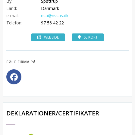
By:
Spøttrup
Land:
Danmark
e-mail:
nsa@nssas.dk
Telefon:
97 56 42 22
WEBSIDE
SE KORT
FØLG FIRMA PÅ
DEKLARATIONER/CERTIFIKATER