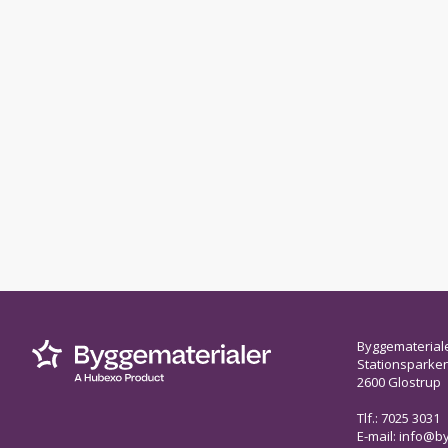
Byggematerial
Stationsparken 
2600 Glostrup
Tlf.: 7025 3031
E-mail:
info@by