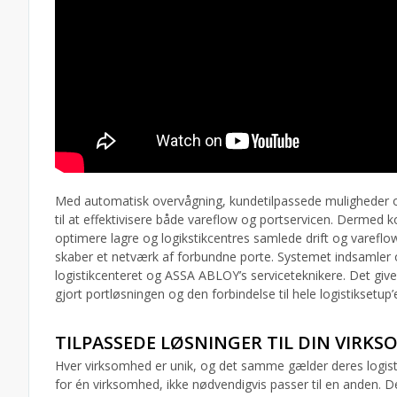
Med automatisk overvågning, kundetilpassede muligheder o
til at effektivisere både vareflow og portservicen. Dermed ko
optimere lagre og logikstikcentres samlede drift og vareflow
skaber et netværk af forbundne porte. Systemet indsamler o
logistikcenteret og ASSA ABLOY’s serviceteknikere. Det give
gjort portløsningen og den forbindelse til hele logistiksetup
TILPASSEDE LØSNINGER TIL DIN VIRK
Hver virksomhed er unik, og det samme gælder deres logist
for én virksomhed, ikke nødvendigvis passer til en anden. 