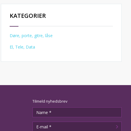
KATEGORIER
Døre, porte, gitre, låse
El, Tele, Data
Tilmeld nyhedsbrev