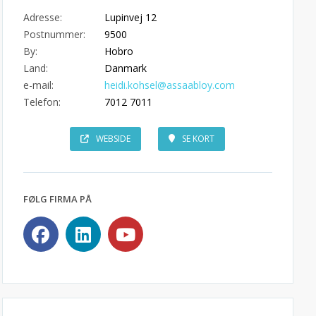
Adresse:
Lupinvej 12
Postnummer:
9500
By:
Hobro
Land:
Danmark
e-mail:
heidi.kohsel@assaabloy.com
Telefon:
7012 7011
WEBSIDE
SE KORT
FØLG FIRMA PÅ