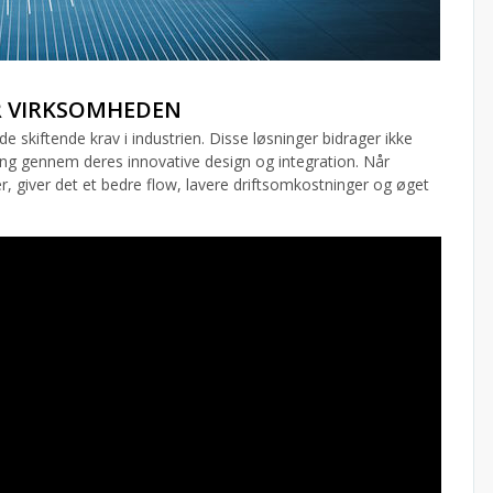
R VIRKSOMHEDEN
skiftende krav i industrien. Disse løsninger bidrager ikke
tyring gennem deres innovative design og integration. Når
, giver det et bedre flow, lavere driftsomkostninger og øget