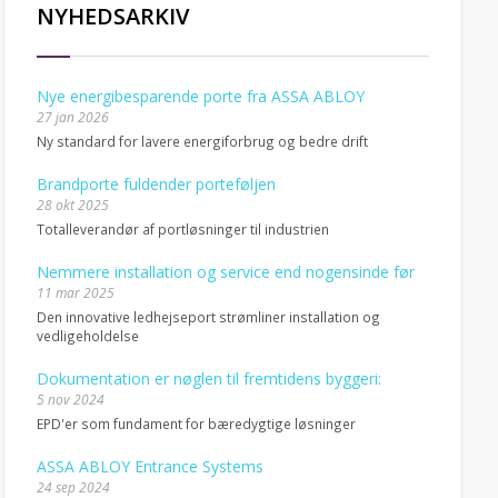
NYHEDSARKIV
Nye energibesparende porte fra ASSA ABLOY
27 jan 2026
Ny standard for lavere energiforbrug og bedre drift
Brandporte fuldender porteføljen
28 okt 2025
Totalleverandør af portløsninger til industrien
Nemmere installation og service end nogensinde før
11 mar 2025
Den innovative ledhejseport strømliner installation og
vedligeholdelse
Dokumentation er nøglen til fremtidens byggeri:
5 nov 2024
EPD'er som fundament for bæredygtige løsninger
ASSA ABLOY Entrance Systems
24 sep 2024