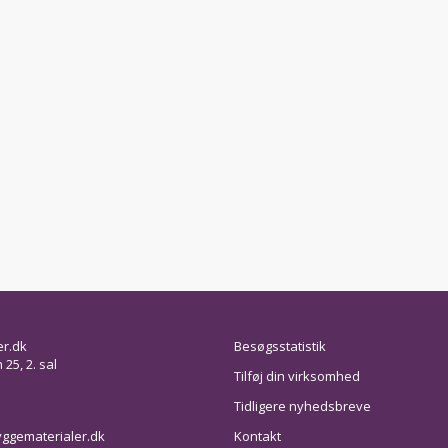
er.dk
Besøgsstatistik
25, 2. sal
Tilføj din virksomhed
Tidligere nyhedsbreve
ggematerialer.dk
Kontakt