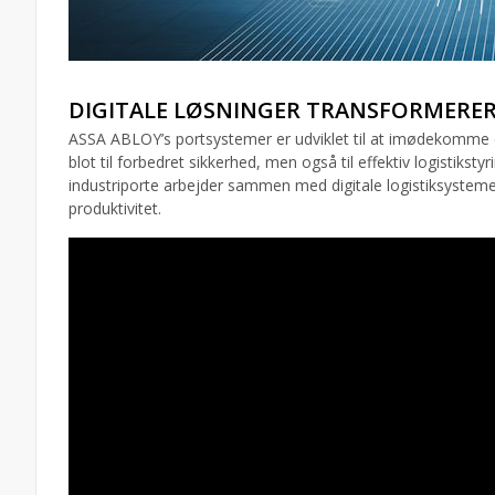
DIGITALE LØSNINGER TRANSFORMERE
ASSA ABLOY’s portsystemer er udviklet til at imødekomme de 
blot til forbedret sikkerhed, men også til effektiv logistiks
industriporte arbejder sammen med digitale logistiksystemer
produktivitet.